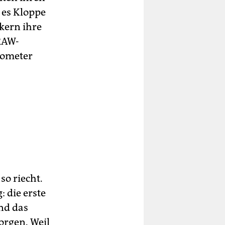
 es Kloppe
kern ihre
RAW-
lometer
so riecht.
: die erste
und das
orgen. Weil