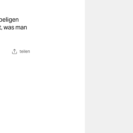
beligen
t, was man
teilen