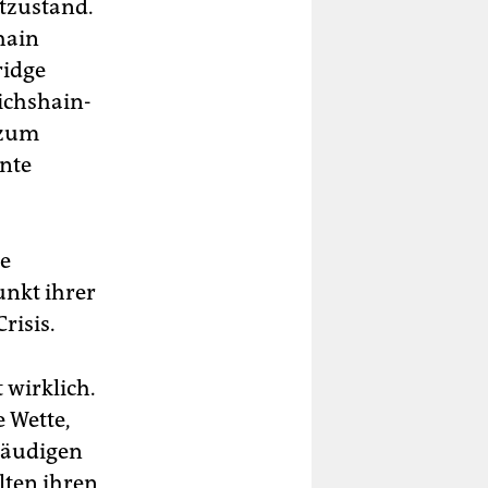
atzustand.
shain
ridge
ichshain-
 zum
nte
ie
nkt ihrer
risis.
 wirklich.
 Wette,
 räudigen
lten ihren