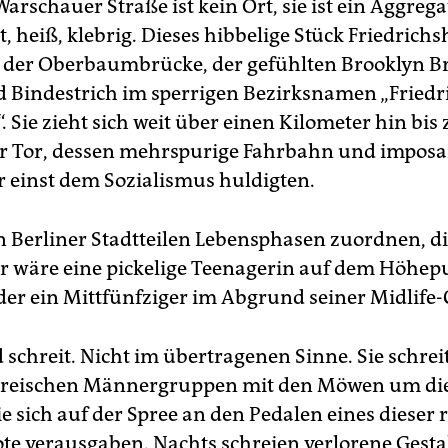
arschauer Straße ist kein Ort, sie ist ein Aggreg
t, heiß, klebrig. Dieses hibbelige Stück Friedrich
 der Oberbaumbrücke, der gefühlten Brooklyn B
d Bindestrich im sperrigen Bezirksnamen „Friedr
 Sie zieht sich weit über einen Kilometer hin bis
r Tor, dessen mehrspurige Fahrbahn und imposa
r einst dem Sozialismus huldigten.
Berliner Stadtteilen Lebensphasen zuordnen, d
 wäre eine pickelige Teenagerin auf dem Höhepu
der ein Mittfünfziger im Abgrund seiner Midlife-C
schreit. Nicht im übertragenen Sinne. Sie schreit
kreischen Männergruppen mit den Möwen um die
e sich auf der Spree an den Pedalen eines dieser
ote verausgaben. Nachts schreien verlorene Gesta