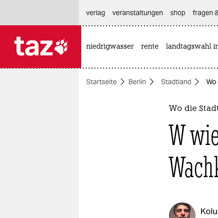
hautnavigation anspringen
hauptinhalt anspringen
footer anspringen
verlag
veranstaltungen
shop
fragen &
niedrigwasser
rente
landtagswahl i

taz zahl ich
taz zahl ich
Startseite
Berlin
Stadtland
Wo 
themen
politik
Wo die Stadt
W wie
öko
gesellschaft
Wac
kultur
sport
Kol