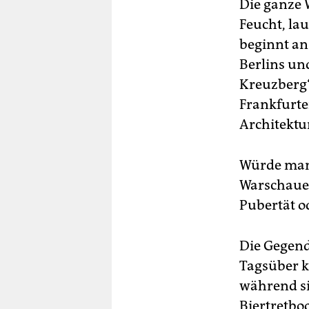
Die ganze W
Feucht, lau
beginnt an
Berlins un
Kreuzberg“.
Frankfurte
Architektu
Würde man 
Warschauer
Pubertät o
Die Gegend 
Tagsüber 
während si
Biertretbo