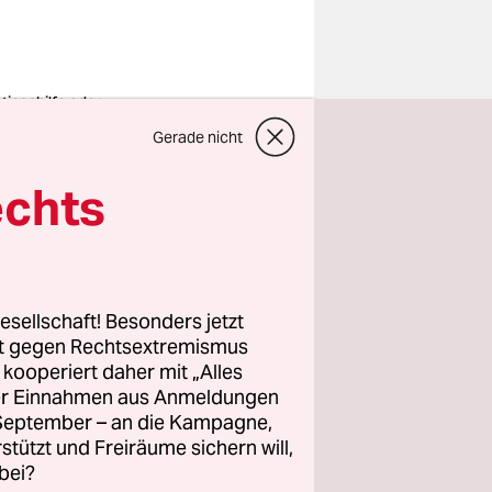
stiegshilfe oder
chtweg: die U-
Gerade nicht
n an der Station
schauer Straße
o: Carsten
echts
ll/picture
iance/dpa
esellschaft! Besonders jetzt
ft, den
rt gegen Rechtsextremismus
 gibt es
z kooperiert daher mit „Alles
n einem der
ller Einnahmen aus Anmeldungen
. September – an die Kampagne,
rstützt und Freiräume sichern will,
bei?
nem