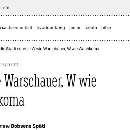
 hilfe
n sachsen-anhalt
hybrider krieg
jemen
ceuta
hitze
die Stadt schreit: W wie Warschauer, W wie Wachkoma
 schreit
 Warschauer, W wie
hkoma
umne
Bobsens Späti