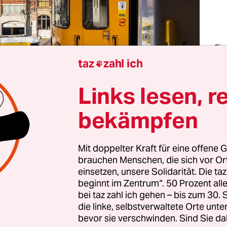
Ein
Flu
taz
zahl ich

Bah
War
Fot
Links lesen, r
Koa
all
bekämpfen
bt Orte in Berlin, die fühlen sich an wie der späte
Mit doppelter Kraft für eine offene G
tagvormittag vor einem Brunch – wohlig erschöp
brauchen Menschen, die sich vor O
r gezähmt und Appetit auf etwas Zünftiges. Dann
einsetzen, unsere Solidarität. Die ta
arschauer Straße. Und die fühlt sich an, als wen
beginnt im Zentrum“. 50 Prozent a
cht bekommen wäre.
bei taz zahl ich gehen – bis zum 30
die linke, selbstverwaltete Orte unte
bevor sie verschwinden. Sind Sie da
deutlich spürte ich das gerade erst wieder an ei