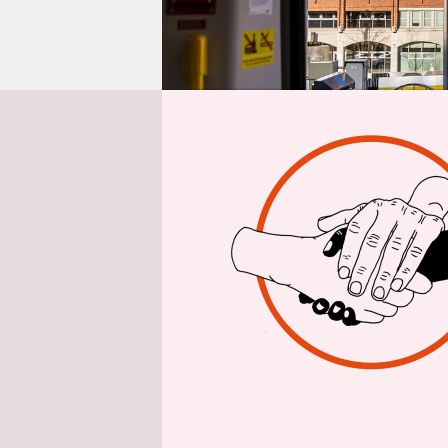
epaper login
E
s gi
Sonn
Kate
noch die W
Brunch ni
Besonders 