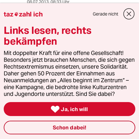
08.07.2013
,
08:33 Uhr
Windkraft Denunzieren? Kann kaum sein, denn
taz
zahl ich
Gerade nicht

diese Studie stammt von der Windkraftlobby.
Die müssen sich wohl durch eine Art neue
Links lesen, rechts
Ehrlichkeit etwas Spielraum generieren, um
bekämpfen
nicht als Zahlenverdreher oder Lügner
dazustehen.
PS: Nicht alles was Ihnen nicht in die Ideologie
Mit doppelter Kraft für eine offene Gesellschaft!
passt ist unwahr. Fühlt sich für Sie nur so an.
Besonders jetzt brauchen Menschen, die sich gegen
Rechtsextremismus einsetzen, unsere Solidarität.
Daher gehen 50 Prozent der Einnahmen aus
Neuanmeldungen an „Alles beginnt im Zentrum“ –
ello
E
eine Kampagne, die bedrohte linke Kulturzentren
08.07.2013
,
08:26 Uhr
und Jugendorte unterstützt. Sind Sie dabei?
Und ich dachte immer, die Sonne & der Wind
schicken uns keine Rechnung? Wer Energie wie

Ja, ich will
im Mittelalter erzeugt, darf sich nicht wundern,
wenn er auch bald so einen Lebensstandard
hat.
Schon dabei!