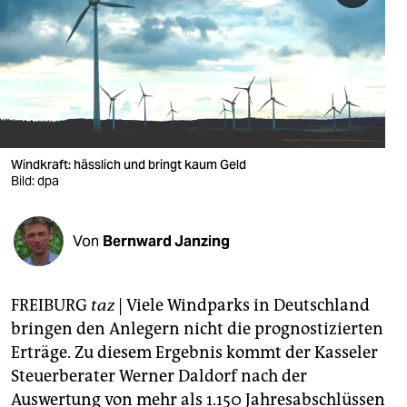
berlin
nord
wahrheit
verlag
verlag
Windkraft: hässlich und bringt kaum Geld
Bild: dpa
veranstaltungen
shop
Von
Bernward Janzing
fragen & hilfe
unterstützen
FREIBURG
taz
| Viele Windparks in Deutschland
bringen den Anlegern nicht die prognostizierten
abo
Erträge. Zu diesem Ergebnis kommt der Kasseler
genossenschaft
Steuerberater Werner Daldorf nach der
Auswertung von mehr als 1.150 Jahresabschlüssen