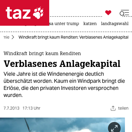

taz zahl ich
hitze
bergsteigen
usa unter trump
katzen
landtagswahl i

taz zahl ich
omie
Windkraft bringt kaum Renditen: Verblasenes Anlagekapital
taz zahl ich
themen
Windkraft bringt kaum Renditen
Verblasenes Anlagekapital
politik
Viele Jahre ist die Windenenergie deutlich
öko
überschätzt worden. Kaum ein Windpark bringt die
Erlöse, die den privaten Investoren versprochen
gesellschaft
wurden.
kultur
7.7.2013
17:13 Uhr
teilen
sport