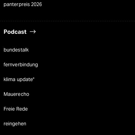
panterpreis 2026
Podcast
bundestalk
fernverbindung
klima update°
Mauerecho
Freie Rede
reingehen