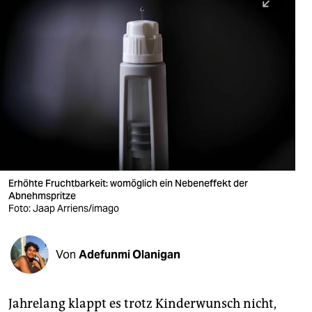
berlin
nord
wahrheit
verlag
verlag
veranstaltungen
shop
Erhöhte Fruchtbarkeit: womöglich ein Nebeneffekt der
Abnehmspritze
fragen & hilfe
Foto: Jaap Arriens/imago
unterstützen
Von
Adefunmi Olanigan
abo
genossenschaft
Jahrelang klappt es trotz Kinderwunsch nicht,