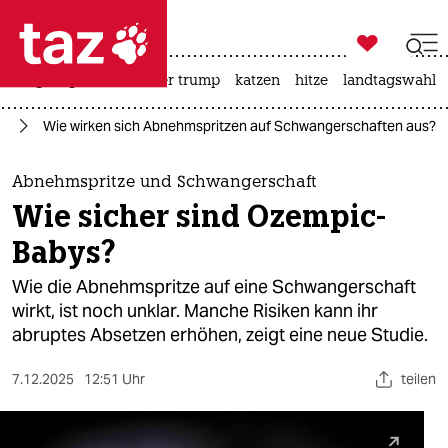

taz zahl ich
bergsteigen
usa unter trump
katzen
hitze
landtagswahl i

taz zahl ich
ft
Wie wirken sich Abnehmspritzen auf Schwangerschaften aus?
taz zahl ich
themen
Abnehmspritze und Schwangerschaft
Wie sicher sind Ozempic-
politik
Babys?
öko
Wie die Abnehmspritze auf eine Schwangerschaft
wirkt, ist noch unklar. Manche Risiken kann ihr
gesellschaft
abruptes Absetzen erhöhen, zeigt eine neue Studie.
kultur
7.12.2025
12:51 Uhr
teilen
sport