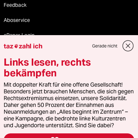
Feedback
Aboservice
ePaper Login
taz
zahl ich
Gerade nicht

Downloads für Abonnierende
Links lesen, rechts
bekämpfen
© 2026 taz Verlags und Vertriebs GmbH
Mit doppelter Kraft für eine offene Gesellschaft!
Alle Rechte vorbehalten. Bei rechtlichen Fragen oder für Genehmigungen
wenden Sie sich bitte an
lizenzen@taz.de
Besonders jetzt brauchen Menschen, die sich gegen
Rechtsextremismus einsetzen, unsere Solidarität.
Daher gehen 50 Prozent der Einnahmen aus
Feedback
Redaktionsstatut
Kommune-Richtlinien
KI-
Neuanmeldungen an „Alles beginnt im Zentrum“ –
eine Kampagne, die bedrohte linke Kulturzentren
Leitlinie
Informant
Datenschutz
Impressum
AGB
und Jugendorte unterstützt. Sind Sie dabei?
Seitenwende
Einwilligungen widerrufen (Ads)