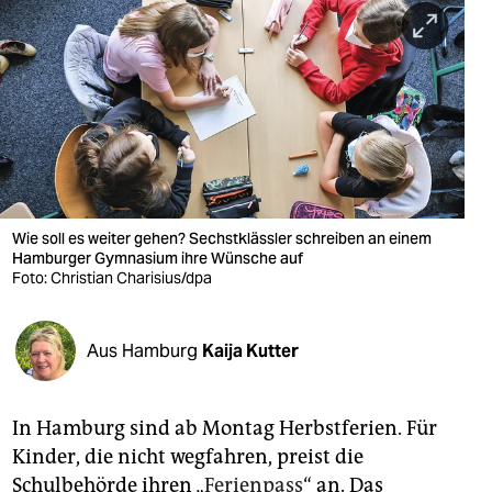
berlin
nord
wahrheit
verlag
verlag
veranstaltungen
Wie soll es weiter gehen? Sechstklässler schreiben an einem
Hamburger Gymnasium ihre Wünsche auf
shop
Foto: Christian Charisius/dpa
fragen & hilfe
Aus Hamburg
Kaija Kutter
unterstützen
abo
In Hamburg sind ab Montag Herbstferien. Für
genossenschaft
Kinder, die nicht wegfahren, preist die
Schulbehörde ihren „
Ferienpass
“ an. Das