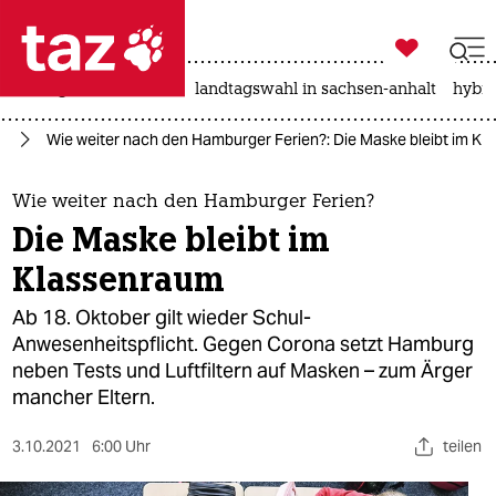

taz zahl ich
niedrigwasser
rente
landtagswahl in sachsen-anhalt
hybri

taz zahl ich
na
Wie weiter nach den Hamburger Ferien?: Die Maske bleibt im K
taz zahl ich
themen
Wie weiter nach den Hamburger Ferien?
Die Maske bleibt im
politik
Klassenraum
öko
Ab 18. Oktober gilt wieder Schul-
Anwesenheitspflicht. Gegen Corona setzt Hamburg
gesellschaft
neben Tests und Luftfiltern auf Masken – zum Ärger
mancher Eltern.
kultur
sport
3.10.2021
6:00 Uhr
teilen