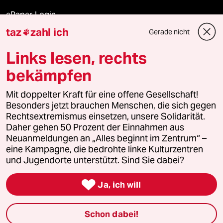
ePaper Login
taz
zahl ich
Gerade nicht

Downloads für Abonnierende
Links lesen, rechts
bekämpfen
© 2026 taz Verlags und Vertriebs GmbH
Mit doppelter Kraft für eine offene Gesellschaft!
Alle Rechte vorbehalten. Bei rechtlichen Fragen oder für Genehmigungen
wenden Sie sich bitte an
lizenzen@taz.de
Besonders jetzt brauchen Menschen, die sich gegen
Rechtsextremismus einsetzen, unsere Solidarität.
Daher gehen 50 Prozent der Einnahmen aus
Feedback
Redaktionsstatut
Kommune-Richtlinien
KI-
Neuanmeldungen an „Alles beginnt im Zentrum“ –
eine Kampagne, die bedrohte linke Kulturzentren
Leitlinie
Informant
Datenschutz
Impressum
AGB
und Jugendorte unterstützt. Sind Sie dabei?
Seitenwende
Einwilligungen widerrufen (Ads)

Ja, ich will
Schon dabei!