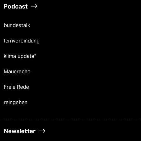
Podcast
bundestalk
fernverbindung
klima update°
Mauerecho
Freie Rede
reingehen
Newsletter