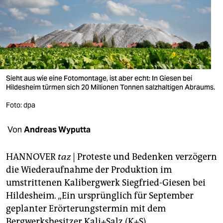
berlin
nord
wahrheit
verlag
Sieht aus wie eine Fotomontage, ist aber echt: In Giesen bei
verlag
Hildesheim türmen sich 20 Millionen Tonnen salzhaltigen Abraums.
Foto: dpa
veranstaltungen
shop
Von
Andreas Wyputta
fragen & hilfe
HANNOVER
taz
| Proteste und Bedenken verzögern
unterstützen
die Wiederaufnahme der Produktion im
umstrittenen Kalibergwerk Siegfried-Giesen bei
abo
Hildesheim. „Ein ursprünglich für September
genossenschaft
geplanter Erörterungstermin mit dem
Bergwerksbesitzer Kali+Salz (K+S),