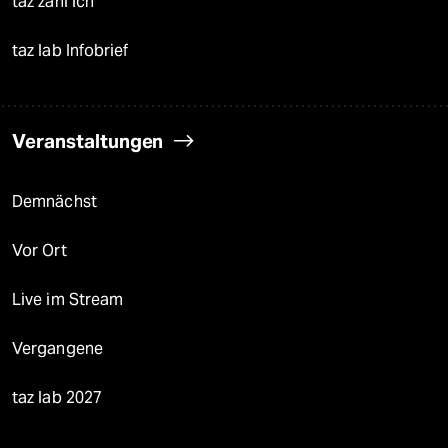
taz zahl ich
taz lab Infobrief
Veranstaltungen
Demnächst
Vor Ort
Live im Stream
Vergangene
taz lab 2027