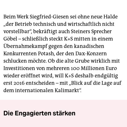
Salz in Wasser aufzulösen, die unerwünschten Anteile
zu entfernen und aus der dann vorhandenen
gereinigten Natriumchlorid-Lösung Siedesalz zu
Beim Werk Siegfried-Giesen sei ohne neue Halde
gewinnen.
„der Betrieb technisch und wirtschaftlich nicht
vorstellbar“, bekräftigt auch Steiners Sprecher
Dieses Siedesalz
könnte dann zwar theoretisch als
Grundstoff in der chemischen Industrie, etwa in der
Göbel – schließlich steckt K+S mitten in einem
Chlor-Alkali-Elektrolyse, verwandt werden, räumt K+S
Übernahmekampf gegen den kanadischen
ein. Allerdings sei dies viel zu teuer. Auch in
Konkurrenten Potash, der den Dax-Konzern
Deutschland gebe es Industriesalz-Vorkommen, aus
schlucken möchte. Ob die alte Grube wirklich mit
denen Natriumchlorid direkt in der nötigen Reinheit
Investitionen von mehreren 100 Millionen Euro
gefördert werden könne.
wieder eröffnet wird, will K+S deshalb endgültig
Der hohe Energieaufwand
bei der Erzeugung des
erst 2016 entscheiden – mit „Blick auf die Lage auf
Siedesalzes sei außerdem ebensowenig zu
dem internationalen Kalimarkt“.
rechtfertigen wie die langen Transportwege,
argumentiert der Konzern formell umweltbewusst.
Die Engagierten stärken