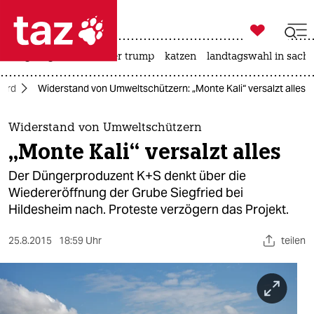

taz zahl ich
bergsteigen
usa unter trump
katzen
landtagswahl in sachs

taz zahl ich
ord
Widerstand von Umweltschützern: „Monte Kali“ versalzt alles
taz zahl ich
themen
Widerstand von Umweltschützern
„Monte Kali“ versalzt alles
politik
Der Düngerproduzent K+S denkt über die
öko
Wiedereröffnung der Grube Siegfried bei
Hildesheim nach. Proteste verzögern das Projekt.
gesellschaft
25.8.2015
18:59 Uhr
teilen
kultur
sport