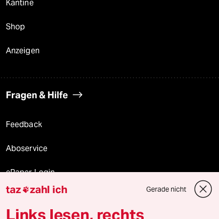
Kantine
Shop
Anzeigen
Fragen & Hilfe
Feedback
Aboservice
ePaper Login
taz
zahl ich
Gerade nicht

Downloads für Abonnierende
Links lesen, rechts