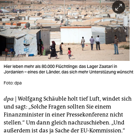
berlin
nord
wahrheit
verlag
verlag
veranstaltungen
Hier leben mehr als 80.000 Flüchtlinge: das Lager Zaatari in
Jordanien – eines der Länder, das sich mehr Unterstüzung wünscht
shop
Foto: dpa
fragen & hilfe
dpa
| Wolfgang Schäuble holt tief Luft, windet sich
unterstützen
und sagt: „Solche Fragen sollten Sie einem
Finanzminister in einer Pressekonferenz nicht
abo
stellen.“ Um dann gleich nachzuschieben. „Und
genossenschaft
außerdem ist das ja Sache der EU-Kommission.“