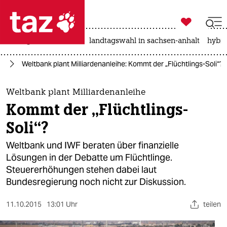

taz zahl ich
niedrigwasser
rente
landtagswahl in sachsen-anhalt
hybri

taz zahl ich
ht
Weltbank plant Milliardenanleihe: Kommt der „Flüchtlings-Soli“?
taz zahl ich
themen
Weltbank plant Milliardenanleihe
Kommt der „Flüchtlings-
politik
Soli“?
öko
Weltbank und IWF beraten über finanzielle
Lösungen in der Debatte um Flüchtlinge.
gesellschaft
Steuererhöhungen stehen dabei laut
Bundesregierung noch nicht zur Diskussion.
kultur
sport
11.10.2015
13:01 Uhr
teilen