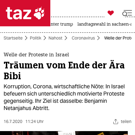

taz zahl ich
nahost-konflikt
usa unter trump
landtagswahl in sachsen-an

taz zahl ich
Startseite
Politik
Nahost
Coronavirus
Welle der Protes
taz zahl ich
themen
Welle der Proteste in Israel
Träumen vom Ende der Ära
politik
Bibi
öko
Korruption, Corona, wirtschaftliche Nöte: In Israel
befeuern sich unterschiedlich motivierte Proteste
gesellschaft
gegenseitig. Ihr Ziel ist dasselbe: Benjamin
Netanjahus Abtritt.
kultur
sport
16.7.2020
11:24 Uhr
teilen