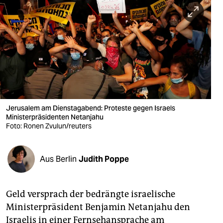
berlin
nord
wahrheit
verlag
verlag
veranstaltungen
Jerusalem am Dienstagabend: Proteste gegen Israels
Ministerpräsidenten Netanjahu
shop
Foto: Ronen Zvulun/reuters
fragen & hilfe
Aus Berlin
Judith Poppe
unterstützen
abo
Geld versprach der bedrängte israelische
genossenschaft
Ministerpräsident Benjamin Netanjahu den
Israelis in einer Fernsehansprache am