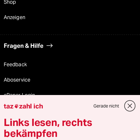
Shop
Anzeigen
Fragen & Hilfe
Feedback
Aboservice
ePaper Login
taz
zahl ich
Gerade nicht

Downloads für Abonnierende
Links lesen, rechts
bekämpfen
© 2026 taz Verlags und Vertriebs GmbH