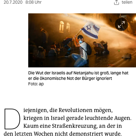
berlin
20.7.2020
8:08 Uhr
teilen
nord
wahrheit
verlag
verlag
veranstaltungen
Die Wut der Israelis auf Netanjahu ist groß, lange hat
shop
er die ökonomische Not der Bürger ignoriert
Foto: ap
fragen & hilfe
unterstützen
D
iejenigen, die Revolutionen mögen,
abo
kriegen in Israel gerade leuchtende Augen.
genossenschaft
Kaum eine Straßenkreuzung, an der in
den letzten Wochen nicht demonstriert wurde.