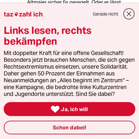
Altmaier sicher fix geregelt. Oder er lässt
Marokko machen, und die Schlauchboote der
taz
zahl ich
Gerade nicht

Flüchtenden werden mit Wasserstoff
aufgeblasen. Mehrfachnutzen. Peng.“
Links lesen, rechts
kurz - Am Deutschen Wesen - …Wesen.
bekämpfen
Mit doppelter Kraft für eine offene Gesellschaft!
4813 (Profil gelöscht)
4G
Besonders jetzt brauchen Menschen, die sich gegen
12.06.2020
,
11:40 Uhr
Rechtsextremismus einsetzen, unsere Solidarität.
@Lowandorder:
Daher gehen 50 Prozent der Einnahmen aus
Da kann man auch Meerwasser
Neuanmeldungen an „Alles beginnt im Zentrum“ –
nehmen:
eine Kampagne, die bedrohte linke Kulturzentren
www.scinexx.de/new...ff-aus-
und Jugendorte unterstützt. Sind Sie dabei?
meerwasser/
Ist also kein Argument.

Ja, ich will
Am Teslawesen wird die Welt
Schon dabei!
genesen. So schaut das im Moment
aus, ob das gut ist, wissen wir