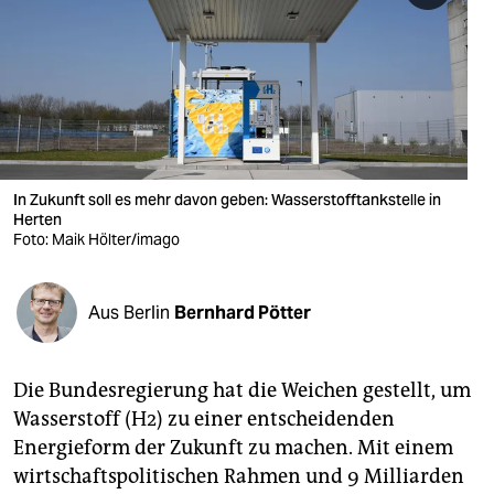
berlin
nord
wahrheit
verlag
verlag
In Zukunft soll es mehr davon geben: Wasserstofftankstelle in
Herten
veranstaltungen
Foto: Maik Hölter/imago
shop
Aus Berlin
Bernhard Pötter
fragen & hilfe
unterstützen
Die Bundesregierung hat die Weichen gestellt, um
abo
Wasserstoff (H2) zu einer entscheidenden
Energieform der Zukunft zu machen. Mit einem
genossenschaft
wirtschaftspolitischen Rahmen und 9 Milliarden