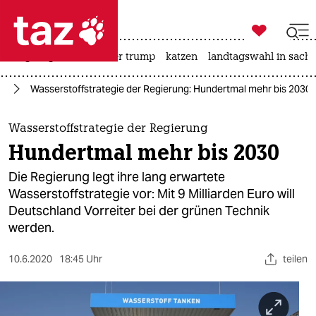

taz zahl ich
bergsteigen
usa unter trump
katzen
landtagswahl in sachs

taz zahl ich
el
Wasserstoffstrategie der Regierung: Hundertmal mehr bis 2030
taz zahl ich
themen
Wasserstoffstrategie der Regierung
Hundertmal mehr bis 2030
politik
Die Regierung legt ihre lang erwartete
öko
Wasserstoffstrategie vor: Mit 9 Milliarden Euro will
Deutschland Vorreiter bei der grünen Technik
gesellschaft
werden.
kultur
10.6.2020
18:45 Uhr
teilen
sport