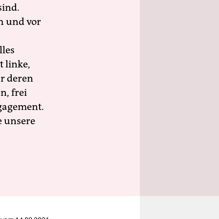
sind.
h und vor
lles
 linke,
ür deren
n, frei
ngagement.
e unsere