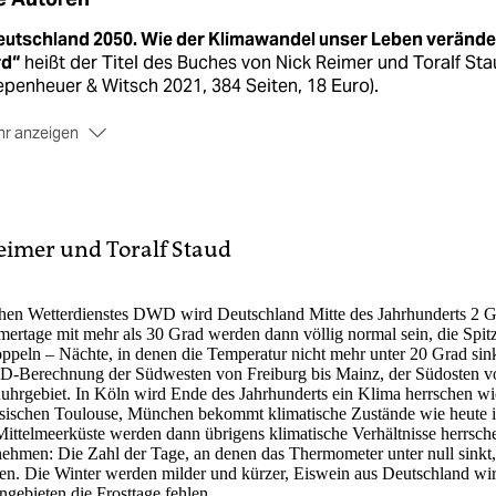
eutschland 2050. Wie der Klimawandel unser Leben veränd
rd“
heißt der Titel des Buches von Nick Reimer und Toralf St
epenheuer & Witsch 2021, 384 Seiten, 18 Euro).
r anzeigen
undlage ihrer Arbeit
ist das Klimamodell des Deutschen
terdienstes, das die klimatischen Verhältnisse Mitte des
rhunderts in Mittel­europa berechnet.
 präzise diese Berechnung ist, zeigt sich, wenn das Modell
eimer
und
Toralf Staud
urückrechnet“ – etwa die Wetterbedingungen des Jahres 2005
 diesem Jahr gibt es Messdaten – und die entsprechen exak
en, die das Modell berechnete.
hen Wetterdienstes DWD
wird Deutschland Mitte des Jahrhunderts 2 G
mmertage mit mehr als 30 Grad werden dann völlig normal sein, die Spit
oppeln – Nächte, in denen die Temperatur nicht mehr unter 20 Grad sink
D-Berechnung der Südwesten von Freiburg bis Mainz, der Südosten von
uhrgebiet. In Köln wird Ende des Jahrhunderts ein Klima herrschen wie
ösischen Toulouse, München bekommt klimatische Zustände wie heute 
Mittelmeerküste werden dann übrigens klimatische Verhältnisse herrsc
bnehmen: Die Zahl der Tage, an denen das Thermometer unter null sink
en. Die Winter werden milder und kürzer, Eiswein aus Deutschland wir
gebieten die Frosttage fehlen.