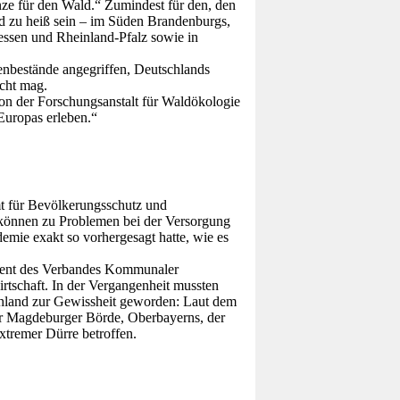
nze für den Wald.“ Zumindest für den, den
nd zu heiß sein – im Süden Brandenburgs,
ssen und Rheinland-Pfalz sowie in
enbestände angegriffen, Deutschlands
ucht mag.
n der Forschungsanstalt für Waldökologie
Europas erleben.“
mt für Bevölkerungsschutz und
 können zu Problemen bei der Versorgung
mie exakt so vorhergesagt hatte, wie es
sident des Verbandes Kommunaler
tschaft. In der Vergangenheit mussten
chland zur Gewissheit geworden: Laut dem
er Magdeburger Börde, Oberbayerns, der
tremer Dürre betroffen.