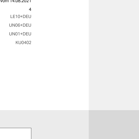
vom
14.08.2021
4
LE10
+DEU
UN06
+DEU
UN01
+DEU
KU0402