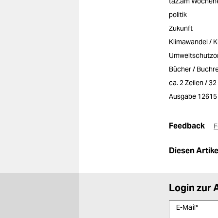
taz.am Wochen
politik
Zukunft
Klimawandel / Kl
Umweltschutzo
Bücher / Buchr
ca. 2 Zeilen / 3
Ausgabe 12615
Feedback
F
Diesen Artikel
Login zur 
E-Mail
*