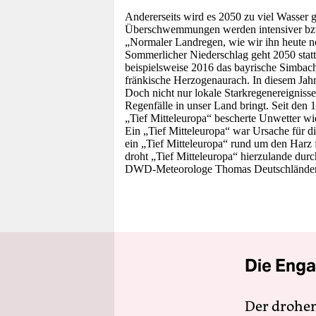
Andererseits wird es 2050 zu viel Wasser 
Überschwemmungen werden intensiver bzw. h
„Normaler Landregen, wie wir ihn heute n
Sommerlicher Niederschlag geht 2050 statt
beispielsweise 2016 das bayrische Simbac
fränkische Herzogenaurach. In diesem Jahr
Doch nicht nur lokale Starkregen­ereignis
Regenfälle in unser Land bringt. Seit den 1
„Tief Mittel­europa“ bescherte Unwetter wi
Ein „Tief Mitteleuropa“ war Ursache für d
ein „Tief Mitteleuropa“ rund um den Harz
droht „Tief Mitteleuropa“ hierzulande durc
DWD-Meteorologe Thomas Deutschländer. Ab
Die Enga
Der drohe