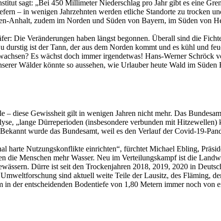
stitut
sagt: „Bei 450 Millimeter Niederschlag pro Jahr gibt es eine Gre
fern – in wenigen Jahrzehnten werden etliche Standorte zu trocken u
en-Anhalt, zudem im Norden und Süden von Bayern, im Süden von He
fer: Die Veränderungen haben längst begonnen. Überall sind die Ficht
Zu durstig ist der Tann, der aus dem Norden kommt und es kühl und fe
 wachsen? Es wächst doch immer irgendetwas! Hans-Werner Schröck vo
unserer Wälder könnte so aussehen, wie Urlauber heute Wald im Süden 
lle – diese Gewissheit gilt in wenigen Jahren nicht mehr. Das Bundesa
lyse
, „lange Dürreperioden (insbesondere verbunden mit Hitzewellen)
 Bekannt wurde das Bundesamt, weil es den Verlauf der Covid-19-Pande
al harte Nutzungskonflikte einrichten“, fürchtet Michael Ebling, Prä
en die Menschen mehr Wasser. Neu im Verteilungskampf ist die Landwir
ewässern. Dürre ist seit den Trockenjahren 2018, 2019, 2020 in Deuts
Umweltforschung sind aktuell weite Teile der Lausitz, des Fläming, d
in der entscheidenden Bodentiefe von 1,80 Metern immer noch von ex