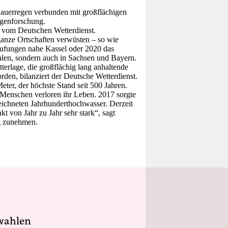
 Dauerregen verbunden mit großflächigen
lgenforschung.
 vom Deutschen Wetterdienst.
ganze Ortschaften verwüsten – so wie
aufungen nahe Kassel oder 2020 das
falen, sondern auch in Sachsen und Bayern.
erlage, die großflächig lang anhaltende
rden, bilanziert der Deutsche Wetterdienst.
ter, der höchste Stand seit 500 Jahren.
 Menschen verloren ihr Leben. 2017 sorgte
eichneten Jahrhunderthochwasser. Derzeit
t von Jahr zu Jahr sehr stark“, sagt
ig zunehmen.
wahlen