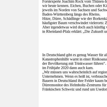
Forstexperte Joachim Rock vom
Thünen-In
wir heute kennen. Eichen, Buchen oder Kie
jeweils im Norden von Sachsen und Sachs
Baden-Württemberg längs des Rheins.
Hitze, Dürre, Schädlinge wie der Borkenkä
häufigster Baum verschwindet vielerorts: 
Aber irgendetwas wird doch auch künftig
in Rheinland-Pfalz erklärt: „Die Zukunft 
In Deutschland gibt es genug Wasser für a
Katastrophenhilfe
warnt in einer Risikoana
der Bevölkerung mit Trinkwasser führen“.
im Frühjahr 2020 dann auch kam.
„Wir müssen uns wahrscheinlich auf region
Unternehmen. Wenn es heiß ist, verbrauch
Bauern in Deutschland ihre Felder kaum b
Dürremonitor des Helmholtz-Zentrums für 
Fränkischen Schweiz und rund um Usedom 