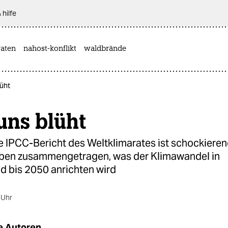
 hilfe
aten
nahost-konflikt
waldbrände
üht
uns blüht
e IPCC-Bericht des Weltklimarates ist schockieren
ben zusammengetragen, was der Klimawandel in
d bis 2050 anrichten wird
 Uhr
e Autoren