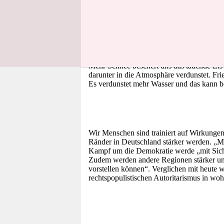
Die Klimaerhitzung wird uns wärmere Winte
Jetstream: Dieser Höhenwind mäandert übe
Äquator. Die Pole erwärmen sich viel stärk
die Strömungsverhältnisse der Nordhalbkug
Mehr Schnee beschert uns das tauende Eis
darunter in die Atmosphäre verdunstet. Fri
Es verdunstet mehr Wasser und das kann b
Wir Menschen sind trainiert auf Wirkungen, 
Ränder in Deutschland stärker werden. „Ma
Kampf um die Demokratie werde „mit Sich
Zudem werden andere Regionen stärker unte
vorstellen können“. Verglichen mit heute w
rechtspopulistischen Autoritarismus in wo