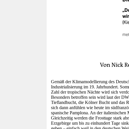
berlin
„D
nord
wi
(Ki
wahrheit
meh
verlag
Gr
Wet
verlag
Jah
veranstaltungen
Wie
Von
Nick R
„z
shop
Aus
den
Gemäß der Klimamodellierung des
Deutsc
fragen & hilfe
Industrialisierung im 19. Jahrhundert. So
Zahl der tropischen Nächte wird sich verd
unterstützen
Besonders betroffen sein wird laut der DW
Tieflandbucht, die Kölner Bucht und das R
abo
sich dann anfühlen wie heute im südfranz
spanische Pamplona. An der italienischen 
Gleichzeitig werden die Frosttage stark a
genossenschaft
Erzgebirge um bis zu einhundert Tage sink
geben – einfach weil in den deutschen Wein