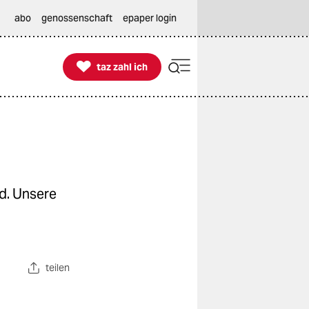
abo
genossenschaft
epaper login

taz zahl ich
taz zahl ich
d. Unsere
teilen