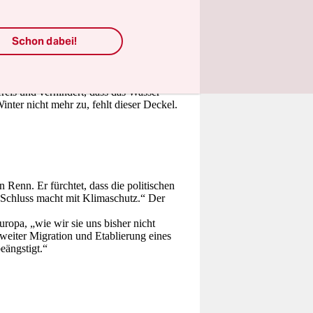
Schon dabei!
. Ein Grund ist der sich abschwächende
 Temperaturdifferenz zwischen Nordpol und
Antriebskraft. Der Klimawandel verändert
eis und verhindert, dass das Wasser
nter nicht mehr zu, fehlt dieser Deckel.
 Renn. Er fürchtet, dass die politischen
r Schluss macht mit Klimaschutz.“ Der
ropa, „wie wir sie uns bisher nicht
tweiter Migration und Etablierung eines
eängstigt.“