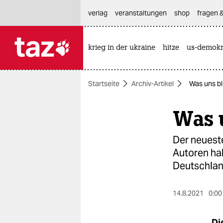
hautnavigation anspringen
hauptinhalt anspringen
footer anspringen
verlag
veranstaltungen
shop
fragen &
krieg in der ukraine
hitze
us-demokr

taz zahl ich
taz zahl ich
Startseite
Archiv-Artikel
Was uns bl
themen
Was 
politik
öko
Der neuest
Autoren ha
gesellschaft
Deutschlan
kultur
14.8.2021
0:00
sport
Di