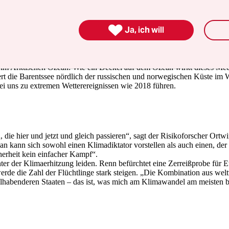

Ja, ich will
r bringen. Manchmal aber auch sehr viel kältere mit sehr viel Schnee
r der Nordhalbkugel und unser Wetter. Angetrieben wird er durch die
er als der Rest der Welt, die Temperaturdifferenz sinkt und damit die 
el, und zwar so, dass Kälteeinbrüche bei uns extremer werden.
 im Arktischen Ozean: Wie ein Deckel auf dem Ozean wirkt dieses Meer
ert die Barentssee nördlich der russischen und norwegischen Küste im Wi
ei uns zu extremen Wetterereignissen wie 2018 führen.
die hier und jetzt und gleich passieren“, sagt der Risikoforscher Ortwin
n kann sich sowohl einen Klimadiktator vorstellen als auch einen, de
erheit kein einfacher Kampf“.
r der Klimaerhitzung leiden. Renn befürchtet eine Zerreißprobe für Eu
erde die Zahl der Flüchtlinge stark steigen. „Die Kombination aus wel
hlhabenderen Staaten – das ist, was mich am Klimawandel am meisten b