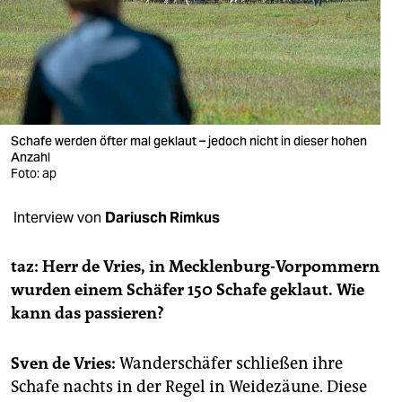
berlin
nord
wahrheit
verlag
Schafe werden öfter mal geklaut – jedoch nicht in dieser hohen
verlag
Anzahl
Foto: ap
veranstaltungen
Interview von
Dariusch Rimkus
shop
fragen & hilfe
taz: Herr de Vries, in Mecklenburg-Vorpommern
wurden einem Schäfer 150 Schafe geklaut. Wie
unterstützen
kann das passieren?
abo
Sven de Vries:
Wanderschäfer schließen ihre
genossenschaft
Schafe nachts in der Regel in Weidezäune. Diese