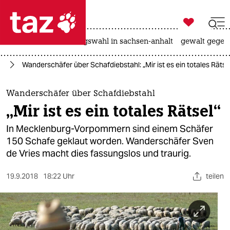

taz zahl ich
hitze
surfen
landtagswahl in sachsen-anhalt
gewalt gegen

taz zahl ich
ag
Wanderschäfer über Schafdiebstahl: „Mir ist es ein totales Rätse
taz zahl ich
themen
Wanderschäfer über Schafdiebstahl
„Mir ist es ein totales Rätsel“
politik
In Mecklenburg-Vorpommern sind einem Schäfer
öko
150 Schafe geklaut worden. Wanderschäfer Sven
de Vries macht dies fassungslos und traurig.
gesellschaft
19.9.2018
18:22 Uhr
teilen
kultur
sport