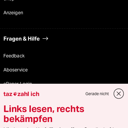
Anzeigen
Fragen & Hilfe
Feedback
Aboservice
ePaper Login
taz
zahl ich
Gerade nicht

Downloads für Abonnierende
Links lesen, rechts
bekämpfen
© 2026 taz Verlags und Vertriebs GmbH