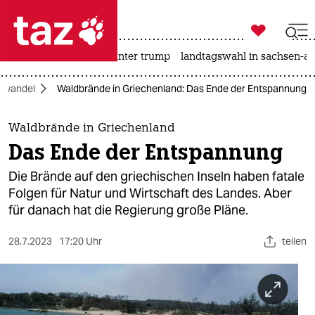

taz zahl ich
nahost-konflikt
usa unter trump
landtagswahl in sachsen-an

taz zahl ich
awandel
Waldbrände in Griechenland: Das Ende der Entspannung
taz zahl ich
themen
Waldbrände in Griechenland
Das Ende der Entspannung
politik
Die Brände auf den griechischen Inseln haben fatale
öko
Folgen für Natur und Wirtschaft des Landes. Aber
für danach hat die Regierung große Pläne.
gesellschaft
28.7.2023
17:20 Uhr
teilen
kultur
sport