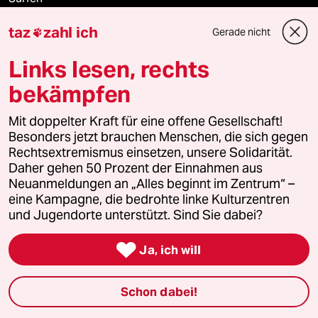
taz
zahl ich
Gerade nicht

Verlag
Links lesen, rechts
bekämpfen
Aktuelles
Mit doppelter Kraft für eine offene Gesellschaft!
Besonders jetzt brauchen Menschen, die sich gegen
Hausblog
Rechtsextremismus einsetzen, unsere Solidarität.
Daher gehen 50 Prozent der Einnahmen aus
Die Seitenwende
Neuanmeldungen an „Alles beginnt im Zentrum“ –
eine Kampagne, die bedrohte linke Kulturzentren
Stellen
und Jugendorte unterstützt. Sind Sie dabei?
Presse

Ja, ich will
Schon dabei!
Unterstützen