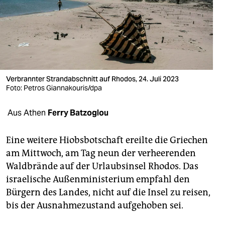
berlin
nord
wahrheit
verlag
Verbrannter Strandabschnitt auf Rhodos, 24. Juli 2023
verlag
Foto: Petros Giannakouris/dpa
veranstaltungen
Aus Athen
Ferry Batzoglou
shop
Eine weitere Hiobsbotschaft ereilte die Griechen
fragen & hilfe
am Mittwoch, am Tag neun der verheerenden
Waldbrände auf der Urlaubsinsel Rhodos. Das
unterstützen
israelische Außenministerium empfahl den
abo
Bürgern des Landes, nicht auf die Insel zu reisen,
bis der Ausnahmezustand aufgehoben sei.
genossenschaft