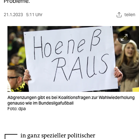
berlin
Probleme.
nord
21.1.2023
5:11 Uhr
teilen
wahrheit
verlag
verlag
veranstaltungen
shop
fragen & hilfe
Abgrenzungen gibt es bei Koalitionsfragen zur Wahlwiederholung
unterstützen
genauso wie im Bundesligafußball
Foto: dpa
abo
genossenschaft
in ganz spezieller politischer