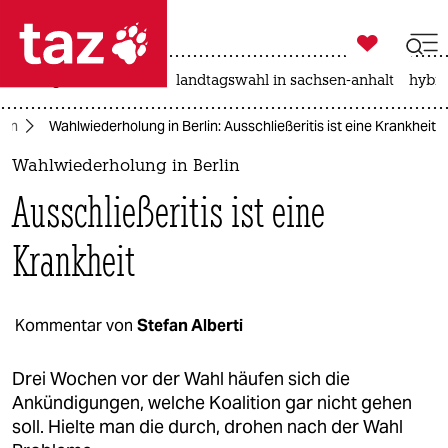

taz zahl ich
niedrigwasser
rente
landtagswahl in sachsen-anhalt
hybri

taz zahl ich
lin
Wahlwiederholung in Berlin: Ausschließeritis ist eine Krankheit
taz zahl ich
Wahlwiederholung in Berlin
themen
Ausschließeritis ist eine
politik
Krankheit
öko
gesellschaft
Kommentar von
Stefan Alberti
kultur
Drei Wochen vor der Wahl häufen sich die
Ankündigungen, welche Koalition gar nicht gehen
sport
soll. Hielte man die durch, drohen nach der Wahl