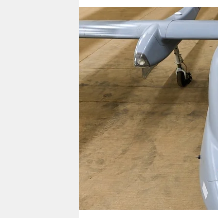
berlin
nord
wahrheit
verlag
verlag
veranstaltungen
shop
fragen & hilfe
unterstützen
abo
genossenschaft