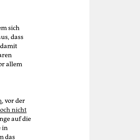
em sich
us, dass
 damit
aren
or allem
n
, vor der
noch nicht
ange auf die
 in
m das