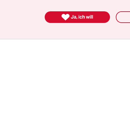
m gegenüber stehen Anträge, die das klare Nein
iben wollen. Bemühungen um einen Kompromiss 

Ja, ich will
t, auf dem Parteitag kommt es wohl zur Abstimm
lan der Parteispitze, das Thema im Wahlprogramm
n, geht nicht auf.