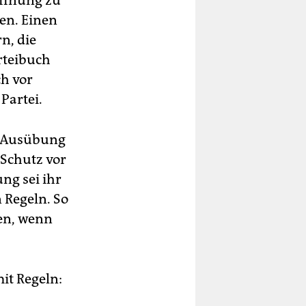
affnung zu
en. Einen
n, die
arteibuch
ch vor
Partei.
r Ausübung
 Schutz vor
ng sei ihr
n Regeln. So
den, wenn
it Regeln: