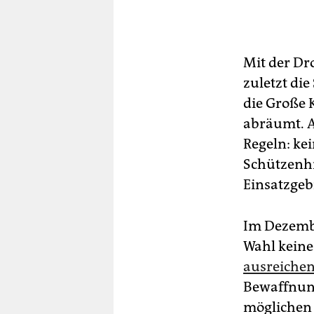
Mit der Dr
zuletzt di
die Große 
abräumt. A
Regeln: ke
Schützenhi
Einsatzgeb
Im Dezem
Wahl keine
ausreichen
Bewaffnung
möglichen 