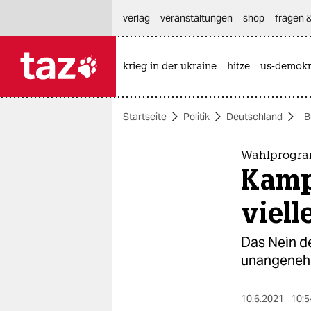
hautnavigation anspringen
hauptinhalt anspringen
footer anspringen
verlag
veranstaltungen
shop
fragen &
krieg in der ukraine
hitze
us-demokr

taz zahl ich
taz zahl ich
Startseite
Politik
Deutschland
B
themen
politik
Wahlprogra
Kamp
öko
viell
gesellschaft
Das Nein de
kultur
unangenehm
sport
10.6.2021
10:5