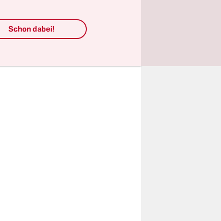
sind
Schon dabei!
ung. Klar