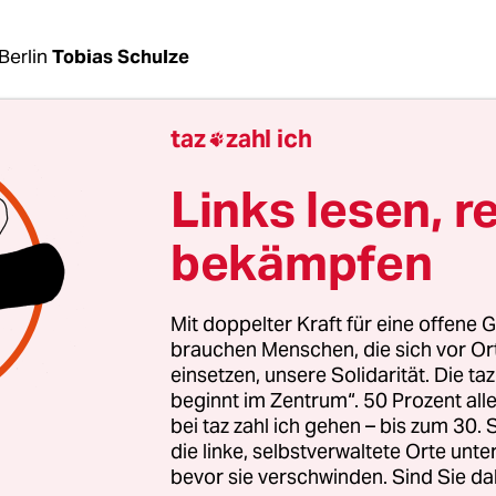
Berlin
Tobias Schulze
taz
zahl ich

 für Kampfdrohnen? Bisher war das schwer vorst
gegen die Beschaffung bewaffnungsfähiger Drohn
Links lesen, r
“, stand noch 2017 im Programm für den
swahlkampf. Im Dezember 2020 forderte die
bekämpfen
fraktion die Regierung auf, vom „Einsatz bewaff
zusehen“. Mit großer Mehrheit hatten die Abge
Mit doppelter Kraft für eine offene G
ung beschlossen.
brauchen Menschen, die sich vor O
einsetzen, unsere Solidarität. Die ta
beginnt im Zentrum“. 50 Prozent a
e sich die Partei in der Frage aber bewegen. In m
bei taz zahl ich gehen – bis zum 30
ür den Parteitag am Wochenende fordern Mitglie
die linke, selbstverwaltete Orte unte
Grünen in ihrem Wahlprogramm für bewaffnete D
bevor sie verschwinden. Sind Sie da