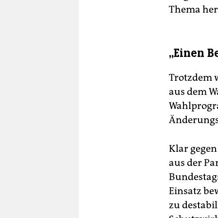
Thema he
„Einen B
Trotzdem w
aus dem Wa
Wahlprogra
Änderungsa
Klar gegen
aus der Pa
Bundestags
Einsatz be
zu destabil