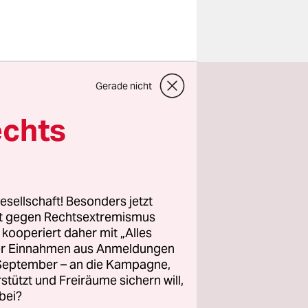
Gerade nicht
ellbar.
en für die
echts
neter
ordneten
esellschaft! Besonders jetzt
rt gegen Rechtsextremismus
z kooperiert daher mit „Alles
ller Einnahmen aus Anmeldungen
ehreren
. September – an die Kampagne,
der, dass
rstützt und Freiräume sichern will,
rohnen
bei?