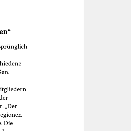
ten“
sprünglich
chiedene
ßen.
itgliedern
der
. „Der
Regionen
. Die