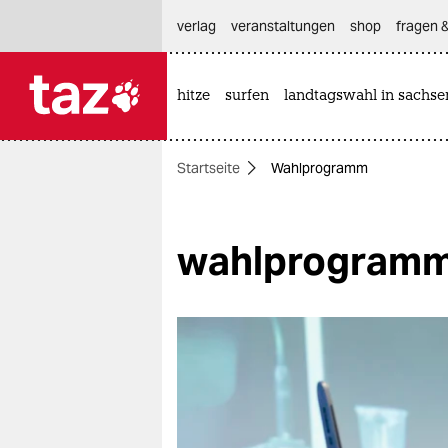
hautnavigation anspringen
hauptinhalt anspringen
footer anspringen
verlag
veranstaltungen
shop
fragen &
hitze
surfen
landtagswahl in sachse

taz zahl ich
taz zahl ich
Startseite
Wahlprogramm
themen
politik
wahlprogram
öko
gesellschaft
kultur
sport