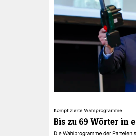
berlin
nord
wahrheit
verlag
verlag
veranstaltungen
shop
fragen & hilfe
unterstützen
Komplizierte Wahlprogramme
abo
Bis zu 69 Wörter in 
genossenschaft
Die Wahlprogramme der Parteien si