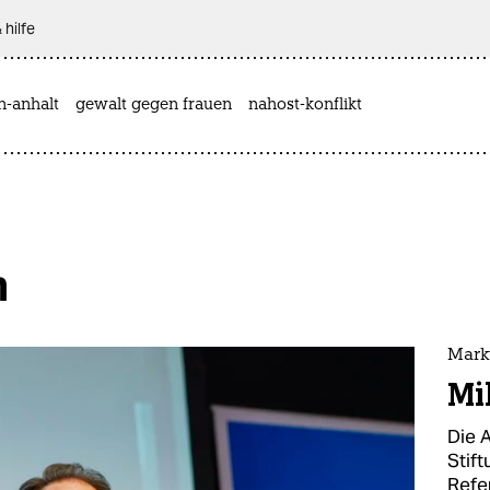
 hilfe
n-anhalt
gewalt gegen frauen
nahost-konflikt
m
Markt
Mi
Die 
Stif
Refe