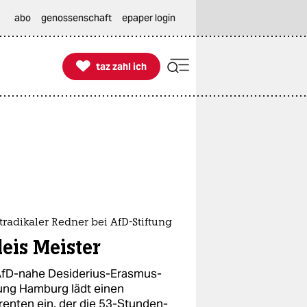
abo
genossenschaft
epaper login

taz zahl ich
taz zahl ich
radikaler Redner bei AfD-Stiftung
leis Meister
AfD-nahe Desiderius-Erasmus-
tung Hamburg lädt einen
renten ein, der die 53-Stunden-