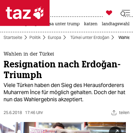

taz zahl ich
hitze
bergsteigen
usa unter trump
katzen
landtagswahl i

taz zahl ich
Startseite
Politik
Europa
Türkei unter Erdoğan
Wahlen 
taz zahl ich
themen
Wahlen in der Türkei
Resignation nach Erdoğan-
politik
Triumph
öko
Viele Türken haben den Sieg des Herausforderers
Muharrem İnce für möglich gehalten. Doch der hat
gesellschaft
nun das Wahlergebnis akzeptiert.
kultur
25.6.2018
17:46 Uhr
teilen
sport