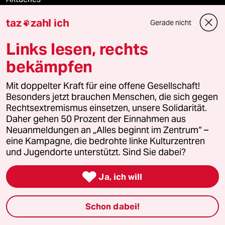
taz
zahl ich
Gerade nicht

Hausblog
Links lesen, rechts
Die Seitenwende
bekämpfen
Stellen
Mit doppelter Kraft für eine offene Gesellschaft!
Besonders jetzt brauchen Menschen, die sich gegen
Presse
Rechtsextremismus einsetzen, unsere Solidarität.
Daher gehen 50 Prozent der Einnahmen aus
Neuanmeldungen an „Alles beginnt im Zentrum“ –
eine Kampagne, die bedrohte linke Kulturzentren
Unterstützen
und Jugendorte unterstützt. Sind Sie dabei?

abo
Ja, ich will
genossenschaft
Schon dabei!
taz zahl ich