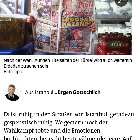
berlin
nord
wahrheit
verlag
verlag
Nach der Wahl: Auf den Titelseiten der Türkei wird auch weiterhin
Erdoğan zu sehen sein
veranstaltungen
Foto: dpa
shop
fragen & hilfe
Aus Istanbul
Jürgen Gottschlich
unterstützen
Es ist ruhig in den Straßen von Istanbul, geradezu
abo
gespenstisch ruhig. Wo gestern noch der
genossenschaft
Wahlkampf tobte und die Emotionen
hochkochten, herrscht heute gähnende Leere. Auf