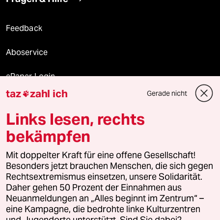
Feedback
Aboservice
ePaper Login
taz
zahl ich
Gerade nicht

Downloads für Abonnierende
Links lesen, rechts
bekämpfen
© 2026 taz Verlags und Vertriebs GmbH
Mit doppelter Kraft für eine offene Gesellschaft!
Alle Rechte vorbehalten. Bei rechtlichen Fragen oder für Genehmigungen
wenden Sie sich bitte an
lizenzen@taz.de
Besonders jetzt brauchen Menschen, die sich gegen
Rechtsextremismus einsetzen, unsere Solidarität.
Daher gehen 50 Prozent der Einnahmen aus
Feedback
Redaktionsstatut
Kommune-Richtlinien
KI-
Neuanmeldungen an „Alles beginnt im Zentrum“ –
eine Kampagne, die bedrohte linke Kulturzentren
Leitlinie
Informant
Datenschutz
Impressum
AGB