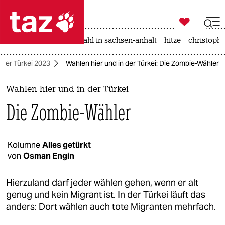

taz zahl ich
iran-krieg
landtagswahl in sachsen-anhalt
hitze
christophe

taz zahl ich
 der Türkei 2023
Wahlen hier und in der Türkei: Die Zombie-Wähler
taz zahl ich
themen
Wahlen hier und in der Türkei
Die Zombie-Wähler
politik
öko
Kolumne
Alles getürkt
von
Osman Engin
gesellschaft
kultur
Hierzuland darf jeder wählen gehen, wenn er alt
genug und kein Migrant ist. In der Türkei läuft das
sport
anders: Dort wählen auch tote Migranten mehrfach.