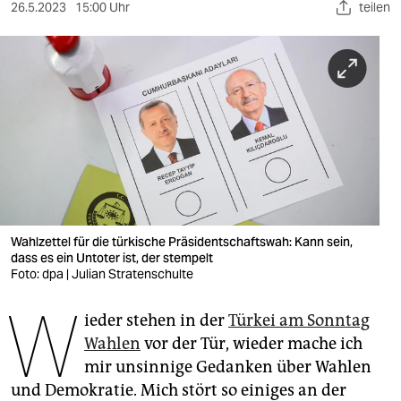
berlin
26.5.2023
15:00 Uhr
teilen
nord
wahrheit
verlag
verlag
veranstaltungen
shop
Wahlzettel für die türkische Präsidentschaftswah: Kann sein,
dass es ein Untoter ist, der stempelt
fragen & hilfe
Foto: dpa | Julian Stratenschulte
unterstützen
W
ieder stehen in der
Türkei am Sonntag
abo
Wahlen
vor der Tür, wieder mache ich
mir unsinnige Gedanken über Wahlen
genossenschaft
und Demokratie. Mich stört so einiges an der