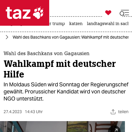

taz zahl ich
bergsteigen
usa unter trump
katzen
landtagswahl in sachs

taz zahl ich
pa
Wahl des Baschkans von Gagausien: Wahl­kampf mit deutscher H
taz zahl ich
themen
Wahl des Baschkans von Gagausien
Wahl­kampf mit deutscher
politik
Hilfe
öko
In Moldaus Süden wird Sonntag der Regierungschef
gewählt. Prorussicher Kandidat wird von deutscher
gesellschaft
NGO unterstützt.
kultur
27.4.2023
14:43 Uhr
teilen
sport