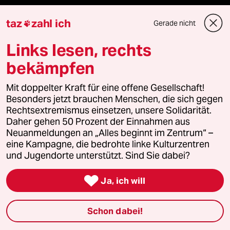
taz
zahl ich
Fragen & Hilfe
Gerade nicht

Links lesen, rechts
Feedback
bekämpfen
Aboservice
Mit doppelter Kraft für eine offene Gesellschaft!
Besonders jetzt brauchen Menschen, die sich gegen
ePaper Login
Rechtsextremismus einsetzen, unsere Solidarität.
Daher gehen 50 Prozent der Einnahmen aus
Downloads für Abonnierende
Neuanmeldungen an „Alles beginnt im Zentrum“ –
eine Kampagne, die bedrohte linke Kulturzentren
und Jugendorte unterstützt. Sind Sie dabei?

© 2026 taz Verlags und Vertriebs GmbH
Ja, ich will
Alle Rechte vorbehalten. Bei rechtlichen Fragen oder für Genehmigungen
wenden Sie sich bitte an
lizenzen@taz.de
Schon dabei!
Feedback
Redaktionsstatut
Kommune-Richtlinien
KI-