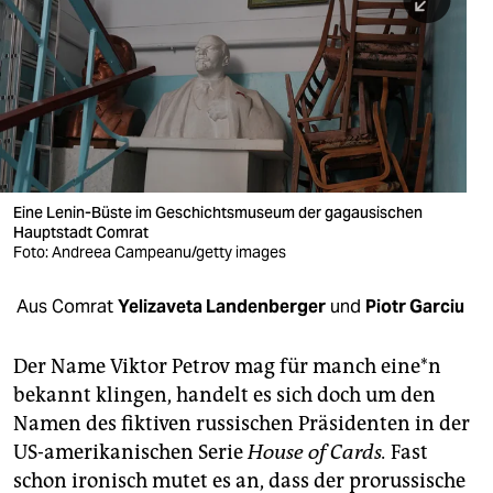
berlin
nord
wahrheit
verlag
verlag
Eine Lenin-Büste im Geschichtsmuseum der gagausischen
Hauptstadt Comrat
veranstaltungen
Foto: Andreea Campeanu/getty images
shop
Aus Comrat
Yelizaveta Landenberger
und
Piotr Garciu
fragen & hilfe
unterstützen
Der Name Viktor Petrov mag für manch ei­ne*n
bekannt klingen, handelt es sich doch um den
abo
Namen des fiktiven russischen Präsidenten in der
US-amerikanischen Serie
House of Cards.
Fast
genossenschaft
schon ironisch mutet es an, dass der prorussische