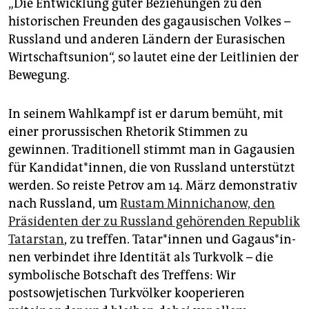
„Die Entwicklung guter Beziehungen zu den
historischen Freunden des ­gagausischen Volkes –
Russland und anderen Ländern der Eurasischen
Wirtschaftsunion“, so lautet eine der Leitlinien der
Bewegung.
In seinem Wahlkampf ist er darum bemüht, mit
einer prorussischen Rhetorik Stimmen zu
gewinnen. Traditionell stimmt man in ­Gagausien
für Kandidat*innen, die von Russland unterstützt
werden. So reiste Petrov am 14. März demonstrativ
nach ­Russland, um
Rustam Minnichanow, den
Präsidenten der zu Russland gehörenden Republik
Tatarstan
, zu treffen. Ta­ta­r*in­nen und Ga­gaus*­in­
nen verbindet ihre Identität als Turkvolk – die
symbolische Botschaft des Treffens: Wir
postsowjetischen Turkvölker kooperieren