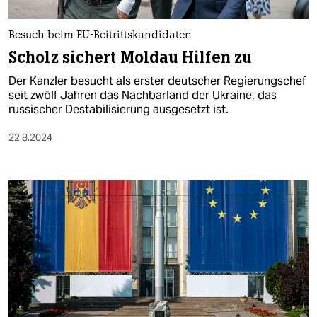
berlin
nord
Besuch beim EU-Beitrittskandidaten
Scholz sichert Moldau Hilfen zu
wahrheit
Der Kanzler besucht als erster deutscher Regierungschef
verlag
seit zwölf Jahren das Nachbarland der Ukraine, das
russischer Destabilisierung ausgesetzt ist.
verlag
22.8.2024
veranstaltungen
shop
fragen & hilfe
unterstützen
abo
genossenschaft