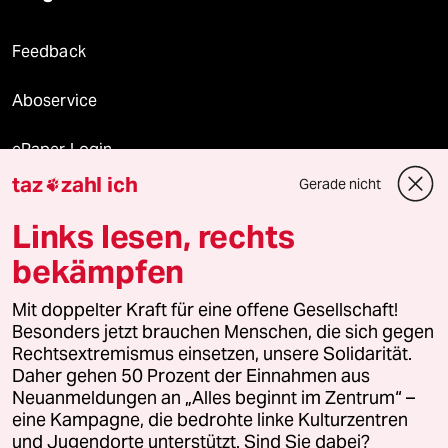
Feedback
Aboservice
ePaper Login
taz
zahl ich
Gerade nicht

Downloads für Abonnierende
Links lesen, rechts
bekämpfen
© 2026 taz Verlags und Vertriebs GmbH
Mit doppelter Kraft für eine offene Gesellschaft!
Alle Rechte vorbehalten. Bei rechtlichen Fragen oder für Genehmigungen
wenden Sie sich bitte an
lizenzen@taz.de
Besonders jetzt brauchen Menschen, die sich gegen
Rechtsextremismus einsetzen, unsere Solidarität.
Daher gehen 50 Prozent der Einnahmen aus
Feedback
Redaktionsstatut
Kommune-Richtlinien
KI-
Neuanmeldungen an „Alles beginnt im Zentrum“ –
eine Kampagne, die bedrohte linke Kulturzentren
Leitlinie
Informant
Datenschutz
Impressum
AGB
und Jugendorte unterstützt. Sind Sie dabei?