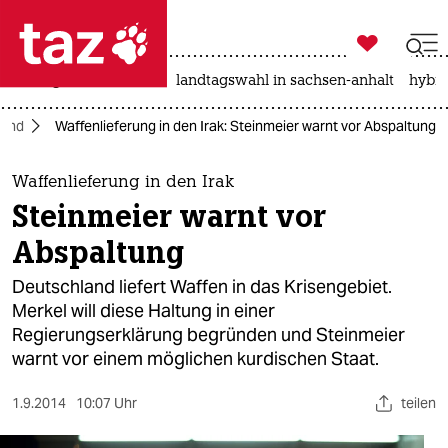

taz zahl ich
niedrigwasser
rente
landtagswahl in sachsen-anhalt
hybri

taz zahl ich
land
Waffenlieferung in den Irak: Steinmeier warnt vor Abspaltung
taz zahl ich
themen
Waffenlieferung in den Irak
Steinmeier warnt vor
politik
Abspaltung
öko
Deutschland liefert Waffen in das Krisengebiet.
Merkel will diese Haltung in einer
gesellschaft
Regierungserklärung begründen und Steinmeier
warnt vor einem möglichen kurdischen Staat.
kultur
sport
1.9.2014
10:07 Uhr
teilen