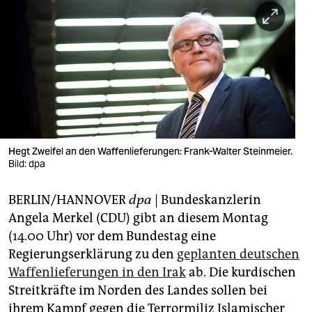
berlin
nord
wahrheit
verlag
verlag
veranstaltungen
Hegt Zweifel an den Waffenlieferungen: Frank-Walter Steinmeier.
Bild: dpa
shop
BERLIN/HANNOVER
dpa
| Bundeskanzlerin
fragen & hilfe
Angela Merkel (CDU) gibt an diesem Montag
unterstützen
(14.00 Uhr) vor dem Bundestag eine
Regierungserklärung zu den
geplanten deutschen
abo
Waffenlieferungen in den Irak
ab. Die kurdischen
genossenschaft
Streitkräfte im Norden des Landes sollen bei
ihrem Kampf gegen die Terrormiliz Islamischer