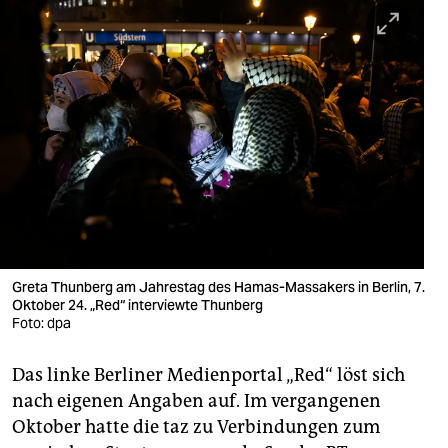
berlin
nord
wahrheit
verlag
verlag
veranstaltungen
shop
Greta Thunberg am Jahrestag des Hamas-Massakers in Berlin, 7.
fragen & hilfe
Oktober 24. „Red“ interviewte Thunberg
Foto: dpa
unterstützen
abo
Das linke Berliner Medienportal „Red“ löst sich
nach eigenen Angaben auf. Im vergangenen
genossenschaft
Oktober hatte die taz zu Verbindungen zum