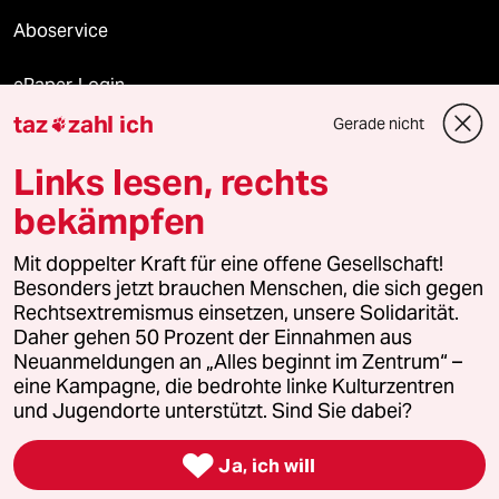
Aboservice
ePaper Login
taz
zahl ich
Gerade nicht

Downloads für Abonnierende
Links lesen, rechts
bekämpfen
© 2026 taz Verlags und Vertriebs GmbH
Alle Rechte vorbehalten. Bei rechtlichen Fragen oder für Genehmigungen
Mit doppelter Kraft für eine offene Gesellschaft!
wenden Sie sich bitte an
lizenzen@taz.de
Besonders jetzt brauchen Menschen, die sich gegen
Rechtsextremismus einsetzen, unsere Solidarität.
Daher gehen 50 Prozent der Einnahmen aus
Feedback
Redaktionsstatut
Kommune-Richtlinien
KI-
Neuanmeldungen an „Alles beginnt im Zentrum“ –
eine Kampagne, die bedrohte linke Kulturzentren
Leitlinie
Informant
Datenschutz
Impressum
AGB
und Jugendorte unterstützt. Sind Sie dabei?
Seitenwende
Einwilligungen widerrufen (Ads)

Ja, ich will