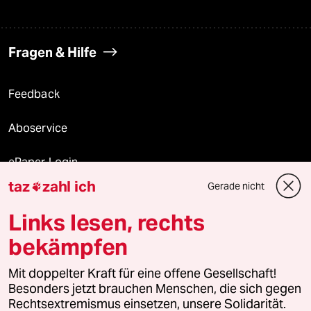
Fragen & Hilfe
Feedback
Aboservice
ePaper Login
taz
zahl ich
Gerade nicht

Downloads für Abonnierende
Links lesen, rechts
bekämpfen
© 2026 taz Verlags und Vertriebs GmbH
Alle Rechte vorbehalten. Bei rechtlichen Fragen oder für Genehmigungen
Mit doppelter Kraft für eine offene Gesellschaft!
wenden Sie sich bitte an
lizenzen@taz.de
Besonders jetzt brauchen Menschen, die sich gegen
Rechtsextremismus einsetzen, unsere Solidarität.