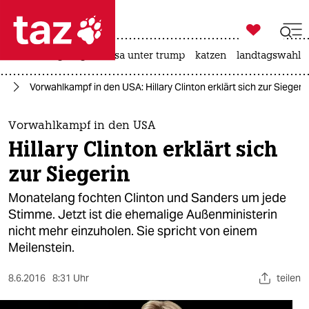

taz zahl ich
hitze
bergsteigen
usa unter trump
katzen
landtagswahl i

taz zahl ich
mp
Vorwahlkampf in den USA: Hillary Clinton erklärt sich zur Siegeri
taz zahl ich
themen
Vorwahlkampf in den USA
Hillary Clinton erklärt sich
politik
zur Siegerin
öko
Monatelang fochten Clinton und Sanders um jede
Stimme. Jetzt ist die ehemalige Außenministerin
gesellschaft
nicht mehr einzuholen. Sie spricht von einem
Meilenstein.
kultur
sport
8.6.2016
8:31 Uhr
teilen