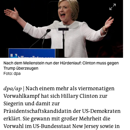
berlin
nord
wahrheit
verlag
verlag
veranstaltungen
Nach dem Meilenstein nun der Hürdenlauf: Clinton muss gegen
Trump überzeugen
Foto: dpa
shop
fragen & hilfe
dpa/ap
| Nach einem mehr als viermonatigen
Vorwahlkampf hat sich Hillary Clinton zur
unterstützen
Siegerin und damit zur
abo
Präsidentschaftskandidatin der US-Demokraten
erklärt. Sie gewann mit großer Mehrheit die
genossenschaft
Vorwahl im US-Bundesstaat New Jersey sowie in