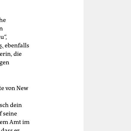
che
nn
u“,
s,
ebenfalls
erin, die
igen
te von New
ösch dein
f seine
inem Amt im
dass er