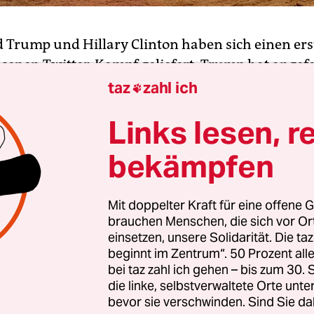
 Trump und Hillary Clinton haben sich einen er
enen Twitter-Kampf geliefert. Trump hat angef
te Clintons Team den Rivalen – und am Ende schalt
taz
zahl ich

der Republikaner-Chef ein.
Links lesen, r
nach. US-Präsident Barack Obama sprach am Do
bekämpfen
rstützung für die voraussichtliche demokratische
chaftskandidatin Clinton aus – Grund genug für
Mit doppelter Kraft für eine offene G
endend darüber lustig zu machen.
„Obama hat ge
brauchen Menschen, die sich vor O
chen Hillary seine Unterstützung gegeben. Er will
einsetzen, unsere Solidarität. Die ta
ren Obama – aber das will sonst niemand“, twitter
beginnt im Zentrum“. 50 Prozent a
bei taz zahl ich gehen – bis zum 30
die linke, selbstverwaltete Orte unte
bevor sie verschwinden. Sind Sie da