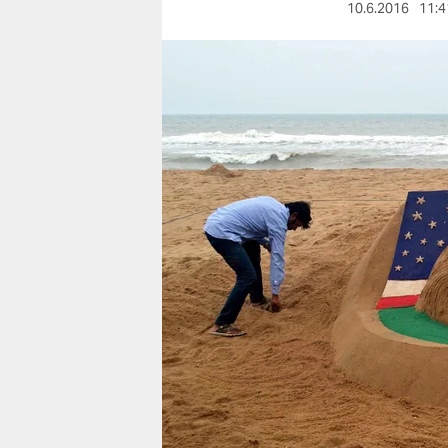
berlin
10.6.2016
11:4
nord
wahrheit
verlag
verlag
veranstaltungen
shop
fragen & hilfe
unterstützen
abo
genossenschaft