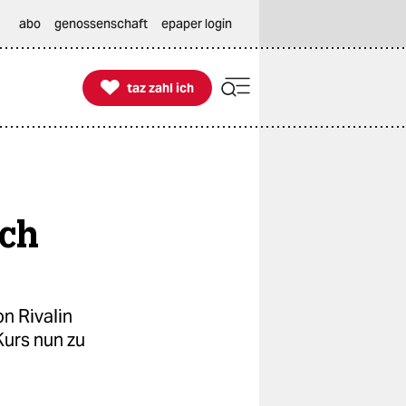
abo
genossenschaft
epaper login

taz zahl ich
taz zahl ich
ich
n Rivalin
Kurs nun zu