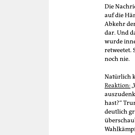
Die Nachri
auf die Häm
Abkehr der 
dar. Und da
wurde inne
retweetet. 
noch nie.
Natürlich 
Reaktion:
„
auszudenke
hast?“ Tru
deutlich g
überschau
Wahlkämpfe