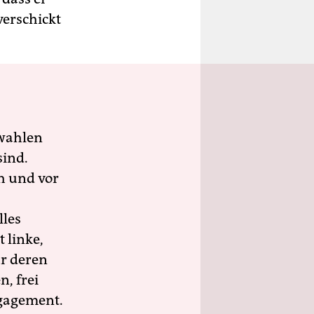
verschickt
wahlen
sind.
h und vor
lles
 linke,
ür deren
n, frei
ngagement.