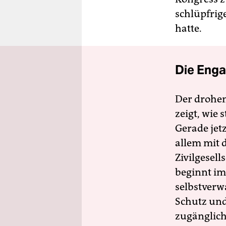
schlüpfrig
hatte.
Die Enga
Der drohe
zeigt, wie
Gerade jet
allem mit d
Zivilgesell
beginnt im
selbstverw
Schutz und 
zugänglich