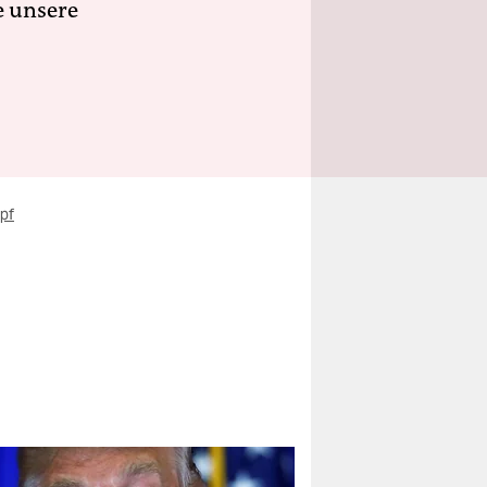
e unsere
pf