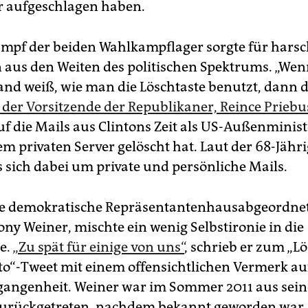
 aufgeschlagen haben.
mpf der beiden Wahlkampflager sorgte für hars
 aus den Weiten des politischen Spektrums. „We
nd weiß, wie man die Löschtaste benutzt, dann d
 der Vorsitzende der Republikaner, Reince Priebu
uf die Mails aus Clintons Zeit als US-Außenminist
em privaten Server gelöscht hat. Laut der 68-Jähr
s sich dabei um private und persönliche Mails.
re demokratische Repräsentantenhausabgeordne
ony Weiner, mischte ein wenig Selbstironie in die
e.
„Zu spät für einige von uns“
, schrieb er zum „L
o“-Tweet mit einem offensichtlichen Vermerk au
gangenheit. Weiner war im Sommer 2011 aus se
urückgetreten, nachdem bekannt geworden war, 