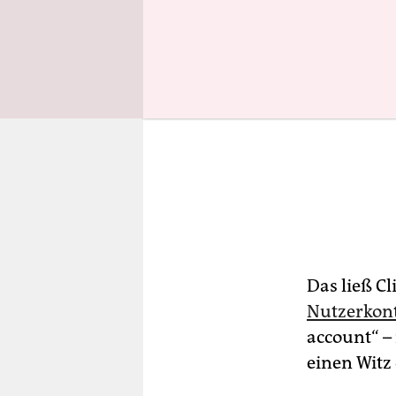
Das ließ C
Nutzerkont
account“ –
einen Witz