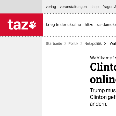
hautnavigation anspringen
hauptinhalt anspringen
footer anspringen
verlag
veranstaltungen
shop
fragen &
krieg in der ukraine
hitze
us-demokr

taz zahl ich
taz zahl ich
Startseite
Politik
Netzpolitik
Wah
themen
politik
Wahlkampf v
Clint
öko
onlin
gesellschaft
Trump muss
kultur
Clinton gef
ändern.
sport