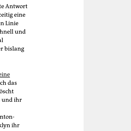
te Antwort
eitig eine
n Linie
chnell und
al
er bislang
eine
ich das
öscht
 und ihr
nton-
lyn ihr