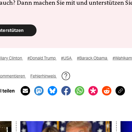
 auch? Dann machen Sie mit und unterstützen Si
nterstützen
llary Clinton
#Donald Trump
#USA
#Barack Obama
#Wahlkam
ommentieren
Fehlerhinweis
 teilen