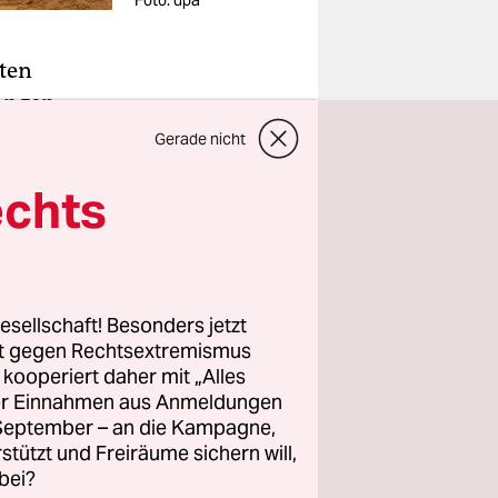
Foto: dpa
sten
angen,
ete sich
Gerade nicht
echts
nnerstag
 Trump,
um
esellschaft! Besonders jetzt
rade der
rt gegen Rechtsextremismus
 vier
z kooperiert daher mit „Alles
te er.
ller Einnahmen aus Anmeldungen
. September – an die Kampagne,
rstützt und Freiräume sichern will,
bei?