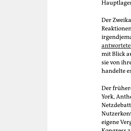
Hauptlager
Der Zweika
Reaktionen
irgendjema
antwortete
mit Blick a
sie von ihr
handelte e
Der frühe
York, Anth
Netzdebatt
Nutzerkont
eigene Ver
Kongress z