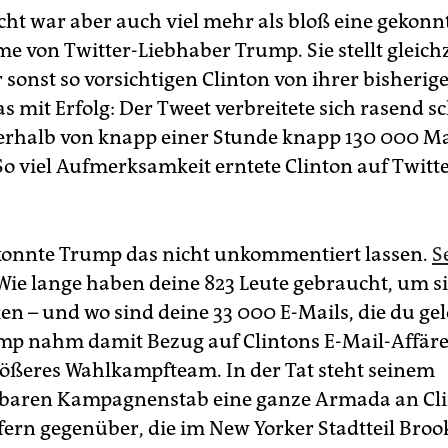
cht war aber auch viel mehr als bloß eine gekonn
e von Twitter-Liebhaber Trump. Sie stellt gleichz
sonst so vorsichtigen Clinton von ihrer bisherige
s mit Erfolg: Der Tweet verbreitete sich rasend s
rhalb von knapp einer Stunde knapp 130 000 M
So viel Aufmerksamkeit erntete Clinton auf Twitt
konnte Trump das nicht unkommentiert lassen.
S
Wie lange haben deine 823 Leute gebraucht, um s
n – und wo sind deine 33 000 E-Mails, die du gel
mp nahm damit Bezug auf Clintons E-Mail-Affäre
rößeres Wahlkampfteam. In der Tat steht seinem
baren Kampagnenstab eine ganze Armada an Cli
rn gegenüber, die im New Yorker Stadtteil Brook