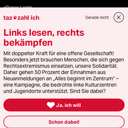
ePaper Login
taz
zahl ich
Gerade nicht

Downloads für Abonnierende
Links lesen, rechts
bekämpfen
© 2026 taz Verlags und Vertriebs GmbH
Mit doppelter Kraft für eine offene Gesellschaft!
Alle Rechte vorbehalten. Bei rechtlichen Fragen oder für Genehmigungen
wenden Sie sich bitte an
lizenzen@taz.de
Besonders jetzt brauchen Menschen, die sich gegen
Rechtsextremismus einsetzen, unsere Solidarität.
Daher gehen 50 Prozent der Einnahmen aus
Feedback
Redaktionsstatut
Kommune-Richtlinien
KI-
Neuanmeldungen an „Alles beginnt im Zentrum“ –
eine Kampagne, die bedrohte linke Kulturzentren
Leitlinie
Informant
Datenschutz
Impressum
AGB
und Jugendorte unterstützt. Sind Sie dabei?
Seitenwende
Einwilligungen widerrufen (Ads)

Ja, ich will
Schon dabei!