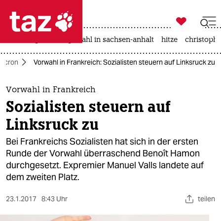

taz zahl ich
iran-krieg
landtagswahl in sachsen-anhalt
hitze
christophe

taz zahl ich
acron
Vorwahl in Frankreich: Sozialisten steuern auf Linksruck zu
taz zahl ich
themen
Vorwahl in Frankreich
Sozialisten steuern auf
politik
Linksruck zu
öko
Bei Frankreichs Sozialisten hat sich in der ersten
Runde der Vorwahl überraschend Benoît Hamon
gesellschaft
durchgesetzt. Expremier Manuel Valls landete auf
dem zweiten Platz.
kultur
sport
23.1.2017
8:43 Uhr
teilen