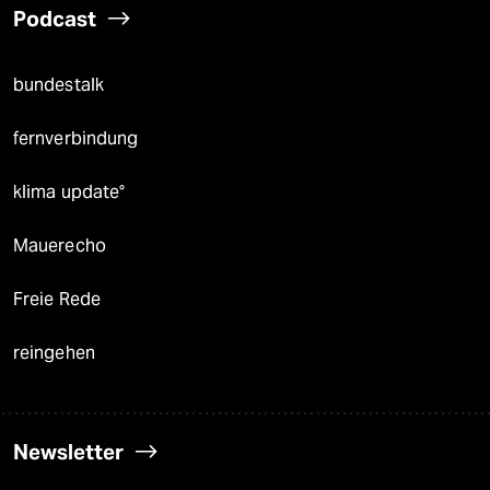
Podcast
bundestalk
fernverbindung
klima update°
Mauerecho
Freie Rede
reingehen
Newsletter