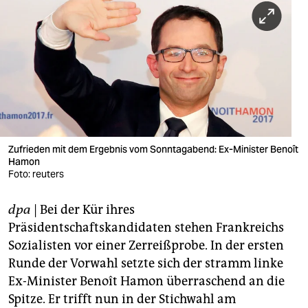
berlin
nord
wahrheit
verlag
verlag
veranstaltungen
Zufrieden mit dem Ergebnis vom Sonntagabend: Ex-Minister Benoît
Hamon
Foto: reuters
shop
fragen & hilfe
dpa
| Bei der Kür ihres
Präsidentschaftskandidaten stehen Frankreichs
unterstützen
Sozialisten vor einer Zerreißprobe. In der ersten
abo
Runde der Vorwahl setzte sich der stramm linke
Ex-Minister Benoît Hamon überraschend an die
genossenschaft
Spitze. Er trifft nun in der Stichwahl am