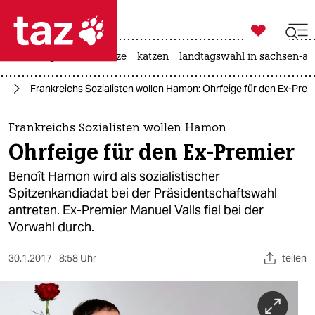

taz zahl ich
iran-krieg
ceuta
hitze
katzen
landtagswahl in sachsen-an

taz zahl ich
ch
Frankreichs Sozialisten wollen Hamon: Ohrfeige für den Ex-Prem
taz zahl ich
themen
Frankreichs Sozialisten wollen Hamon
Ohrfeige für den Ex-Premier
politik
Benoît Hamon wird als sozialistischer
öko
Spitzenkandiadat bei der Präsidentschaftswahl
antreten. Ex-Premier Manuel Valls fiel bei der
gesellschaft
Vorwahl durch.
kultur
30.1.2017
8:58 Uhr
teilen
sport