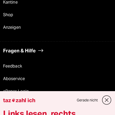
Kantine
Shop
Anzeigen
Fragen & Hilfe
Feedback
Aboservice
ePaper Login
taz
zahl ich
Gerade nicht

Downloads für Abonnierende
Links lesen, rechts