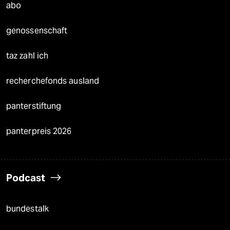
abo
genossenschaft
taz zahl ich
recherchefonds ausland
panterstiftung
panterpreis 2026
Podcast
bundestalk