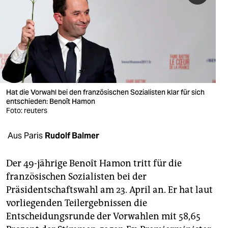
berlin
nord
wahrheit
verlag
verlag
Hat die Vorwahl bei den französischen Sozialisten klar für sich
entschieden: Benoît Hamon
veranstaltungen
Foto: reuters
shop
Aus Paris
Rudolf Balmer
fragen & hilfe
Der 49-jährige Benoît Hamon tritt für die
unterstützen
französischen Sozialisten bei der
Präsidentschaftswahl am 23. April an. Er hat laut
abo
vorliegenden Teilergebnissen die
genossenschaft
Entscheidungsrunde der Vorwahlen mit 58,65