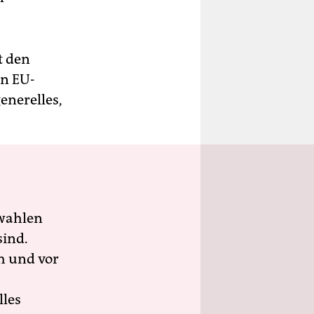
t den
in EU-
enerelles,
wahlen
sind.
h und vor
lles