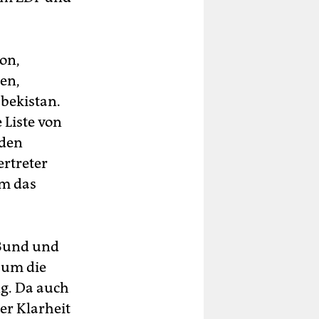
non,
en,
bekistan.
 Liste von
 den
rtreter
um das
 Bund und
 um die
ng. Da auch
er Klarheit