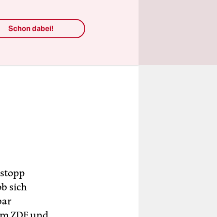
Schon dabei!
tstopp
b sich
bar
vom ZDF und