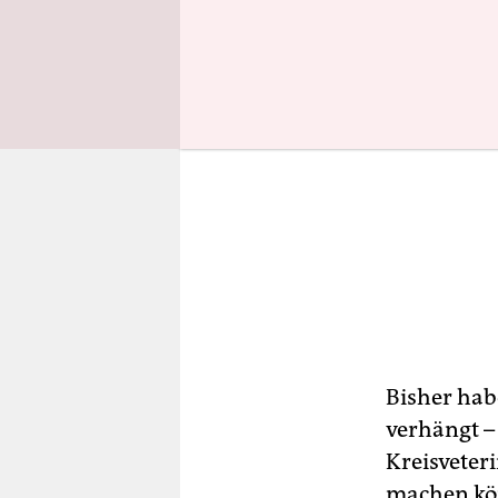
Bisher hab
verhängt –
Kreisveter
machen kön