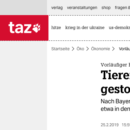
hautnavigation anspringen
hauptinhalt anspringen
footer anspringen
verlag
veranstaltungen
shop
fragen &
hitze
krieg in der ukraine
us-demokr

taz zahl ich
taz zahl ich
Startseite
Öko
Ökonomie
Vorläu
themen
politik
Vorläufiger 
Tiere
öko
gest
gesellschaft
Nach Bayer
kultur
etwa in den
sport
25.2.2019
15:5