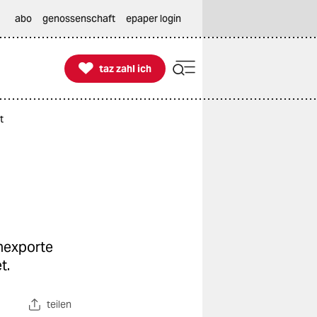
abo
genossenschaft
epaper login

taz zahl ich
taz zahl ich
t
ehexporte
t.
teilen