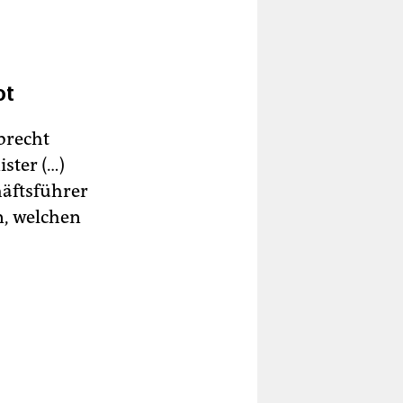
ot
brecht
ster (…)
häftsführer
n, welchen