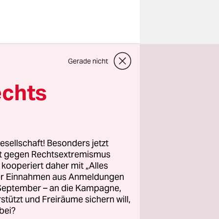
einen
Gerade nicht
 Jan
echts
s heraus,
porte
esellschaft! Besonders jetzt
rt gegen Rechtsextremismus
z kooperiert daher mit „Alles
gte der
ller Einnahmen aus Anmeldungen
. September – an die Kampagne,
rstützt und Freiräume sichern will,
bei?