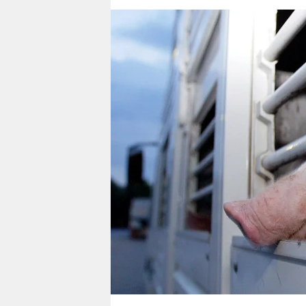
berlin
nord
wahrheit
verlag
verlag
veranstaltungen
shop
fragen & hilfe
unterstützen
abo
genossenschaft