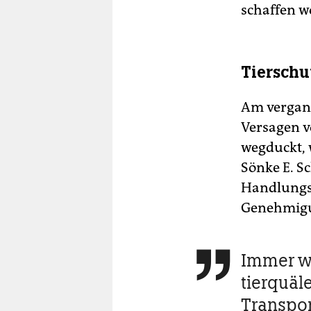
schaffen w
Tierschu
Am vergang
Versagen v
wegduckt, 
Sönke E. Sc
Handlungss
Genehmigu
Immer w

tierquäl
Transpor