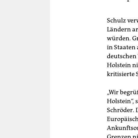
Schulz verw
Ländern ar
würden. Gr
in Staaten 
deutschen 
Holstein ni
kritisierte
„Wir begrü
Holstein“,
Schröder. 
Europäisch
Ankunftsort
Grenzen ni