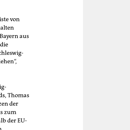
iste von
halten
 Bayern aus
 die
chleswig-
iehen“,
ig-
nds, Thomas
zen der
is zum
alb der EU-
n