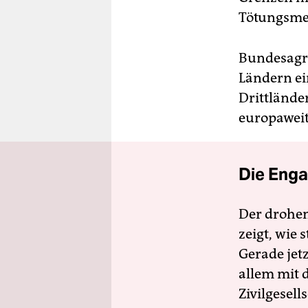
Tötungsmet
Bundesagra
Ländern ei
Drittlände
europaweit
Die Enga
Der drohe
zeigt, wie
Gerade jet
allem mit d
Zivilgesell