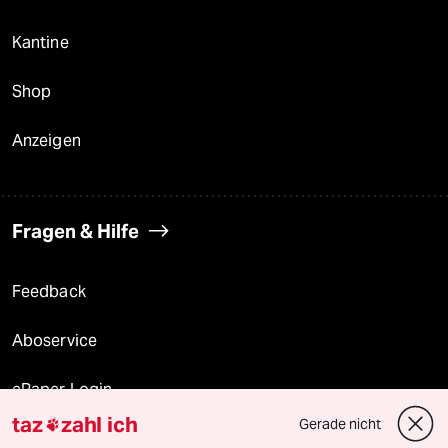
Kantine
Shop
Anzeigen
Fragen & Hilfe
Feedback
Aboservice
ePaper Login
taz
zahl ich
Gerade nicht

Downloads für Abonnierende