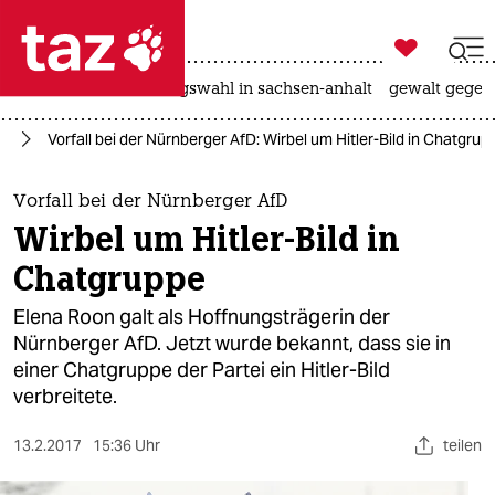

taz zahl ich
hitze
surfen
landtagswahl in sachsen-anhalt
gewalt gegen

taz zahl ich
fD
Vorfall bei der Nürnberger AfD: Wirbel um Hitler-Bild in Chatgrup
taz zahl ich
themen
Vorfall bei der Nürnberger AfD
Wirbel um Hitler-Bild in
politik
Chatgruppe
öko
Elena Roon galt als Hoffnungsträgerin der
Nürnberger AfD. Jetzt wurde bekannt, dass sie in
gesellschaft
einer Chatgruppe der Partei ein Hitler-Bild
verbreitete.
kultur
sport
13.2.2017
15:36 Uhr
teilen