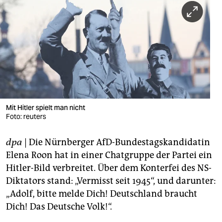
berlin
nord
wahrheit
verlag
verlag
veranstaltungen
Mit Hitler spielt man nicht
Foto: reuters
shop
dpa
| Die Nürnberger AfD-Bundestagskandidatin
fragen & hilfe
Elena Roon hat in einer Chatgruppe der Partei ein
unterstützen
Hitler-Bild verbreitet. Über dem Konterfei des NS-
Diktators stand: „Vermisst seit 1945“, und darunter:
abo
„Adolf, bitte melde Dich! Deutschland braucht
genossenschaft
Dich! Das Deutsche Volk!“.