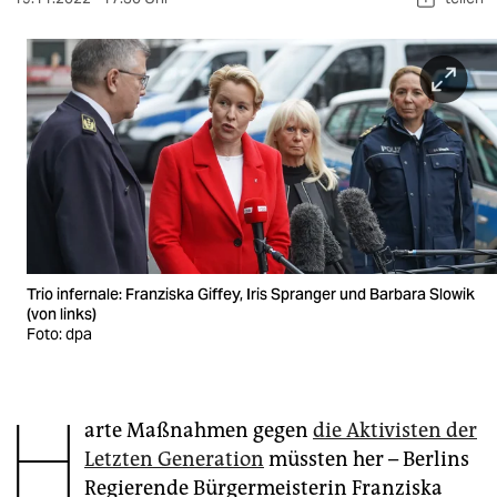
berlin
nord
wahrheit
verlag
verlag
veranstaltungen
shop
Trio infernale: Franziska Giffey, Iris Spranger und Barbara Slowik
(von links)
fragen & hilfe
Foto: dpa
unterstützen
H
abo
arte Maßnahmen gegen
die Aktivisten der
genossenschaft
Letzten Generation
müssten her – Berlins
Regierende Bürgermeisterin Franziska