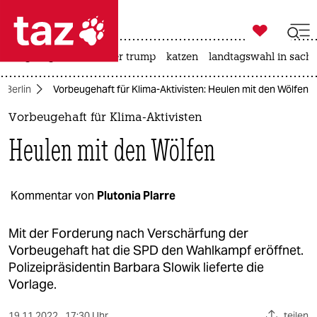

taz zahl ich
bergsteigen
usa unter trump
katzen
landtagswahl in sachs

taz zahl ich
Berlin
Vorbeugehaft für Klima-Aktivisten: Heulen mit den Wölfen
taz zahl ich
Vorbeugehaft für Klima-Aktivisten
themen
Heulen mit den Wölfen
politik
öko
Kommentar von
Plutonia Plarre
gesellschaft
Mit der Forderung nach Verschärfung der
Vorbeugehaft hat die SPD den Wahlkampf eröffnet.
kultur
Polizeipräsidentin Barbara Slowik lieferte die
Vorlage.
sport
19.11.2022
17:30 Uhr
teilen