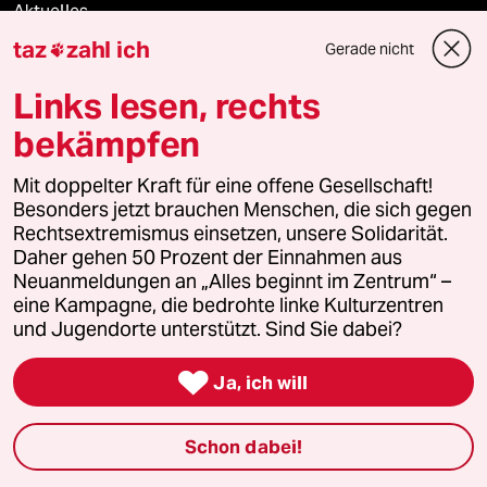
Aktuelles
taz
zahl ich
Gerade nicht

Hausblog
Links lesen, rechts
Die Seitenwende
bekämpfen
Stellen
Mit doppelter Kraft für eine offene Gesellschaft!
Besonders jetzt brauchen Menschen, die sich gegen
Presse
Rechtsextremismus einsetzen, unsere Solidarität.
Daher gehen 50 Prozent der Einnahmen aus
Neuanmeldungen an „Alles beginnt im Zentrum“ –
eine Kampagne, die bedrohte linke Kulturzentren
Unterstützen
und Jugendorte unterstützt. Sind Sie dabei?

Ja, ich will
abo
genossenschaft
Schon dabei!