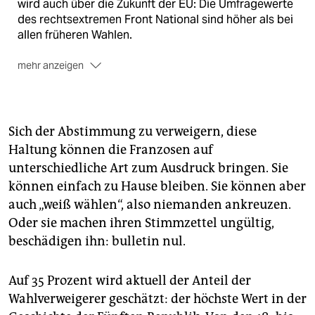
wird auch über die Zukunft der EU: Die Umfragewerte
des rechtsextremen Front National sind höher als bei
allen früheren Wahlen.
mehr anzeigen
Die Tour:
Seit Anfang April sind zwei taz-Teams in
Frankreich unterwegs: In der Provinz und in Paris
erkunden sie, was die Menschen umtreibt, welche
Zukunft sie für sich und ihr Land wünschen und wer
Sich der Abstimmung zu verweigern, diese
Verantwortung übernehmen soll. Unsere Reportagen
Haltung können die Franzosen auf
finden Sie auch in einem Video-Newsblog auf
unterschiedliche Art zum Ausdruck bringen. Sie
taz.de/france17
.
können einfach zu Hause bleiben. Sie können aber
Die Kooperation:
Für die Berichterstattung zur
auch „weiß wählen“, also niemanden ankreuzen.
Frankreich-Wahl kooperieren wir mit der
Oder sie machen ihren Stimmzettel ungültig,
französischen Tageszeitung
Libération.
beschädigen ihn: bulletin nul.
Auf 35 Prozent wird aktuell der Anteil der
Wahlverweigerer geschätzt: der höchste Wert in der