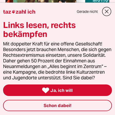
taz
zahl ich
Gerade nicht

Links lesen, rechts
bekämpfen
Mit doppelter Kraft für eine offene Gesellschaft!
taz FUTURZWEI im Abo entdecken
Besonders jetzt brauchen Menschen, die sich gegen
Endlich mal ein Magazin für Zukunft
Rechtsextremismus einsetzen, unsere Solidarität.
Daher gehen 50 Prozent der Einnahmen aus
taz FUTURZWEI ist unser Magazin für eine bessere
Neuanmeldungen an „Alles beginnt im Zentrum“ –
Zukunft. Das Abo bietet jährlich vier Ausgaben für
eine Kampagne, die bedrohte linke Kulturzentren
nur 38 Euro. Zudem erhalten Sie eine Ausgabe von
und Jugendorte unterstützt. Sind Sie dabei?
Luisa Neubauers neuestem Buch „Was wäre, wenn
wir mutig sind?“ (solange Vorrat reicht).

Ja, ich will
Jedes Quartal neu in Ihrem Briefkasten
Nur 38 Euro im Jahr
Schon dabei!
Als Prämie Luisa Neubauers „Was wäre, wenn wir