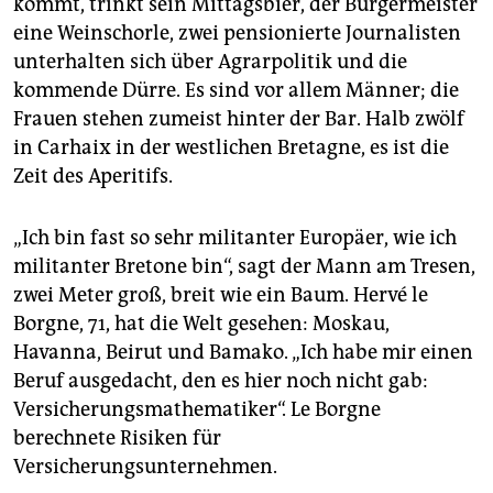
kommt, trinkt sein Mittagsbier, der Bürgermeister
epaper login
eine Weinschorle, zwei pensionierte Journalisten
unterhalten sich über Agrar­po­li­tik und die
kommende Dürre. Es sind vor allem Männer; die
Frauen stehen zumeist hinter der Bar. Halb zwölf
in Carhaix in der westlichen Bretagne, es ist die
Zeit des Aperitifs.
„Ich bin fast so sehr militanter Europäer, wie ich
militanter Bretone bin“, sagt der Mann am Tresen,
zwei Meter groß, breit wie ein Baum. Hervé le
Borgne, 71, hat die Welt gesehen: Moskau,
Havanna, Beirut und Bamako. „Ich habe mir einen
Beruf ausgedacht, den es hier noch nicht gab:
Versicherungsmathematiker“. Le Borgne
berechnete Risiken für
Versicherungsunternehmen.