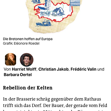
berlin
nord
wahrheit
verlag
Die Bretonen hoffen auf Europa
verlag
Grafik: Eléonore Roedel
veranstaltungen
shop
Von
Harriet Wolff
,
Christian Jakob
,
Frédéric Valin
und
fragen & hilfe
Barbara Oertel
unterstützen
Rebellion der Kelten
abo
In der Brasserie schräg gegenüber dem Rathaus
genossenschaft
trifft sich das Dorf. Der Bauer, der gerade vom Feld