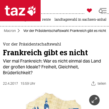

taz zahl ich
hitze
niedrigwasser
rente
landtagswahl in sachsen-anhalt

taz zahl ich
el Macron
Vor der Präsidentschaftswahl: Frankreich gibt es nicht
taz zahl ich
themen
Vor der Präsidentschaftswahl
Frankreich gibt es nicht
politik
Vier mal Frankreich: War es nicht einmal das Land
öko
der großen Ideale? Freiheit, Gleichheit,
Brüderlichkeit?
gesellschaft
22.4.2017
15:59 Uhr
teilen
kultur
sport