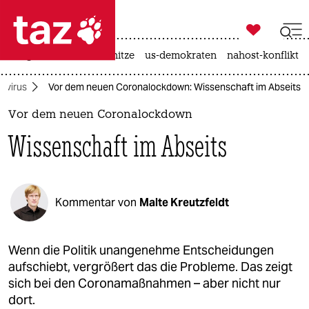

taz zahl ich
krieg in der ukraine
hitze
us-demokraten
nahost-konflikt

taz zahl ich
avirus
Vor dem neuen Coronalockdown: Wissenschaft im Abseits
taz zahl ich
Vor dem neuen Coronalockdown
themen
Wissenschaft im Abseits
politik
öko
Kommentar von
Malte Kreutzfeldt
gesellschaft
kultur
Wenn die Politik unangenehme Entscheidungen
aufschiebt, vergrößert das die Probleme. Das zeigt
sport
sich bei den Coronamaßnahmen – aber nicht nur
dort.