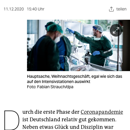
berlin
11.12.2020
15:40 Uhr
teilen
nord
wahrheit
verlag
verlag
veranstaltungen
shop
Hauptsache, Weihnachtsgeschäft, egal wie sich das
auf den Intensivstationen auswirkt
fragen & hilfe
Foto: Fabian Strauch/dpa
unterstützen
D
abo
urch die erste Phase der
Coronapandemie
ist Deutschland relativ gut gekommen.
genossenschaft
Neben etwas Glück und Disziplin war