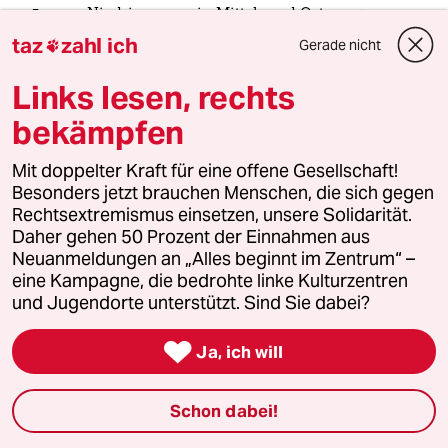
4
Niedrigwasser in Mittel- und Osteuropa
taz
zahl ich
Stromkrise mit Ansage
Gerade nicht

Links lesen, rechts
bekämpfen
5
Zivildienst
Zwangsdienst als Randnotiz
Mit doppelter Kraft für eine offene Gesellschaft!
Besonders jetzt brauchen Menschen, die sich gegen
Rechtsextremismus einsetzen, unsere Solidarität.
Daher gehen 50 Prozent der Einnahmen aus
6
Innenausschuss tagte zu CSD-Anschlag
Neuanmeldungen an „Alles beginnt im Zentrum“ –
Auch Bayerns Vorbild hilft nicht weiter
eine Kampagne, die bedrohte linke Kulturzentren
und Jugendorte unterstützt. Sind Sie dabei?
taz

Ja, ich will

Schon dabei!
Folgen Sie uns