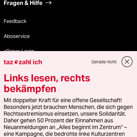
Fragen & Hilfe
Feedback
Aboservice
ePaper Login
taz
zahl ich
Gerade nicht

Downloads für Abonnierende
Links lesen, rechts
bekämpfen
© 2026 taz Verlags und Vertriebs GmbH
Mit doppelter Kraft für eine offene Gesellschaft!
Alle Rechte vorbehalten. Bei rechtlichen Fragen oder für Genehmigungen
wenden Sie sich bitte an
lizenzen@taz.de
Besonders jetzt brauchen Menschen, die sich gegen
Rechtsextremismus einsetzen, unsere Solidarität.
Daher gehen 50 Prozent der Einnahmen aus
Feedback
Redaktionsstatut
Kommune-Richtlinien
KI-
Neuanmeldungen an „Alles beginnt im Zentrum“ –
eine Kampagne, die bedrohte linke Kulturzentren