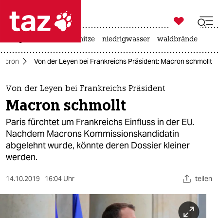

taz zahl ich
krieg in der ukraine
hitze
niedrigwasser
waldbrände

taz zahl ich
acron
Von der Leyen bei Frankreichs Präsident: Macron schmollt
taz zahl ich
themen
Von der Leyen bei Frankreichs Präsident
Macron schmollt
politik
Paris fürchtet um Frankreichs Einfluss in der EU.
öko
Nachdem Macrons Kommissionskandidatin
abgelehnt wurde, könnte deren Dossier kleiner
gesellschaft
werden.
kultur
14.10.2019
16:04 Uhr
teilen
sport