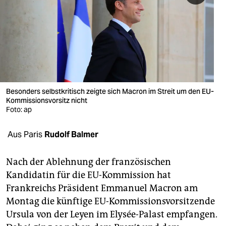
berlin
nord
wahrheit
verlag
verlag
Besonders selbstkritisch zeigte sich Macron im Streit um den EU-
Kommissionsvorsitz nicht
veranstaltungen
Foto: ap
shop
Aus Paris
Rudolf Balmer
fragen & hilfe
Nach der Ablehnung der französischen
unterstützen
Kandidatin für die EU-Kommission hat
Frankreichs Präsident Emmanuel Macron am
abo
Montag die künftige EU-Kommissionsvorsitzende
genossenschaft
Ursula von der Leyen im Elysée-Palast empfangen.