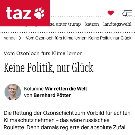

taz zahl ich
hitze
bergsteigen
usa unter trump
katzen
landtagswahl i

taz zahl ich
mawandel
Vom Ozonloch fürs Klima lernen: Keine Politik, nur Glück
taz zahl ich
themen
Vom Ozonloch fürs Klima lernen
Keine Politik, nur Glück
politik
öko
Kolumne
Wir retten die Welt
gesellschaft
von
Bernhard Pötter
kultur
Die Rettung der Ozonschicht zum Vorbild für echten
Klimaschutz nehmen – das wäre russisches
sport
Roulette. Denn damals regierte der absolute Zufall.