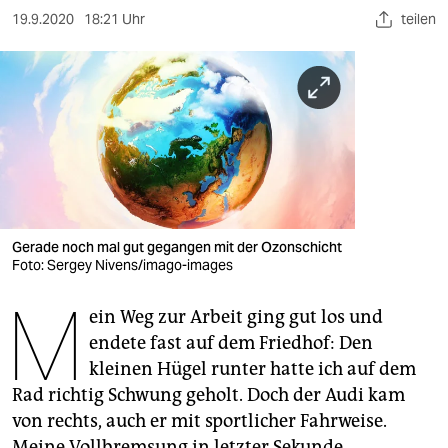
berlin
19.9.2020
18:21 Uhr
teilen
nord
wahrheit
verlag
verlag
veranstaltungen
Gerade noch mal gut gegangen mit der Ozonschicht
shop
Foto: Sergey Nivens/imago-images
fragen & hilfe
M
ein Weg zur Arbeit ging gut los und
unterstützen
endete fast auf dem Friedhof: Den
kleinen Hügel runter hatte ich auf dem
abo
Rad richtig Schwung geholt. Doch der Audi kam
genossenschaft
von rechts, auch er mit sportlicher Fahrweise.
Meine Vollbremsung in letzter Sekunde