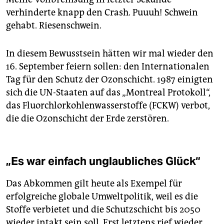
epaper login
verhinderte knapp den Crash. Puuuh! Schwein
gehabt. Riesenschwein.
In diesem Bewusstsein hätten wir mal wieder den
16. September feiern sollen: den Internationalen
Tag für den Schutz der Ozonschicht. 1987 einigten
sich die UN-Staaten auf das „Montreal Protokoll“,
das Fluorchlorkohlenwasserstoffe (FCKW) verbot,
die die Ozonschicht der Erde zerstören.
„Es war einfach unglaubliches Glück“
Das Abkommen gilt heute als Exempel für
erfolgreiche globale Umweltpolitik, weil es die
Stoffe verbietet und die Schutzschicht bis 2050
wieder intakt sein soll. Erst letztens rief wieder