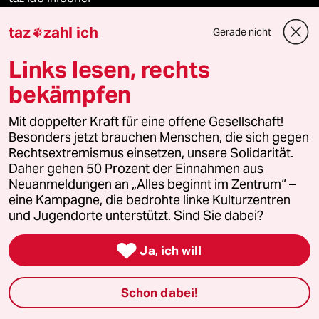
taz
zahl ich
Gerade nicht

Veranstaltungen
Links lesen, rechts
bekämpfen
Demnächst
Mit doppelter Kraft für eine offene Gesellschaft!
Besonders jetzt brauchen Menschen, die sich gegen
Vor Ort
Rechtsextremismus einsetzen, unsere Solidarität.
Daher gehen 50 Prozent der Einnahmen aus
Live im Stream
Neuanmeldungen an „Alles beginnt im Zentrum“ –
eine Kampagne, die bedrohte linke Kulturzentren
Vergangene
und Jugendorte unterstützt. Sind Sie dabei?
taz lab 2027

Ja, ich will
Schon dabei!
Mehr taz Lesestoff