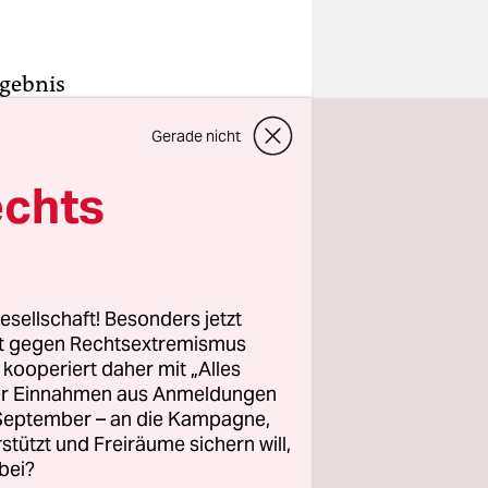
rgebnis
träge ist
Gerade nicht
mmten über
t ist
echts
esetzt
ch das
esellschaft! Besonders jetzt
n Minute.
rt gegen Rechtsextremismus
z kooperiert daher mit „Alles
ine
ller Einnahmen aus Anmeldungen
 sehr
. September – an die Kampagne,
f 21,6
rstützt und Freiräume sichern will,
rozent in
bei?