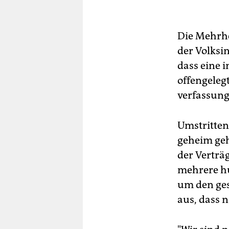
Red
er
Die Mehrhe
16 
der Volksin
Tre
dass eine 
In 
offengelegt
Ab
Rel
verfassung
und
Umstritten
geheim geh
der Verträ
mehrere hun
um den ges
aus, dass n