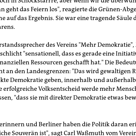
noch in Schockstarrre, aber wenn wir die überwu
n geht das Feiern los", reagierte die Grünen-Abg
he auf das Ergebnis. Sie war eine tragende Säule 
rens.
rstandssprecher des Vereins "Mehr Demokratie",
s schlicht "sensationell, dass es gerade eine Initiat
inanziellen Ressourcen geschafft hat." Die Bedeu
cht an den Landesgrenzen: "Das wird gewaltigen 
rekte Demokratie geben, innerhalb und außerhalb 
te erfolgreiche Volksentscheid werde mehr Mens
ssen, "dass sie mit direkter Demokratie etwas be
nerinnern und Berliner haben die Politik daran er
liche Souverän ist", sagt Carl Waßmuth vom Verei