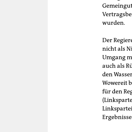
Gemeingut 
Vertragsbe
wurden.
Der Regier
nicht als N
Umgang mit
auch als Rü
den Wasser
Wowereit b
für den Re
(Linksparte
Linksparte
Ergebnisse