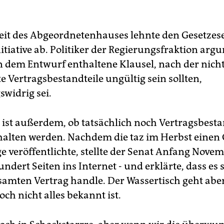
aktionsschluss nicht vor. Nach den
sten Zwischenergebnissen von
it des Abgeordnetenhauses lehnte den Gesetzes
Uhr zeichnete sich jedoch die höchste Wahlbeteiligung in
itiative ab. Politiker der Regierungsfraktion arg
ptow-Köpenick ab. Schlusslicht war Mitte.
in dem Entwurf enthaltene Klausel, nach der nich
einigen Bezirken war eine auffällige Diskrepanz zum
e Vertragsbestandteile ungültig sein sollten,
stimmungsverhalten beim vergangenen Volksentscheid "Pro
i" zu sehen: So lag die Wahlbeteiligung in Steglitz-Zehlendorf
swidrig sei.
 Charlottenburg-Wilmersdorf damals deutlich höher.
 ist außerdem, ob tatsächlich noch Vertragsbesta
alten werden. Nachdem die taz im Herbst einen 
ge veröffentlichte, stellte der Senat Anfang Nove
dert Seiten ins Internet - und erklärte, dass es 
amten Vertrag handle. Der Wassertisch geht abe
och nicht alles bekannt ist.