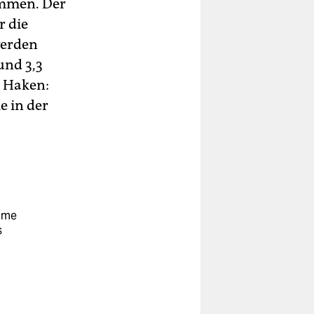
immen. Der
r die
werden
und 3,3
r Haken:
e in der
mme
s