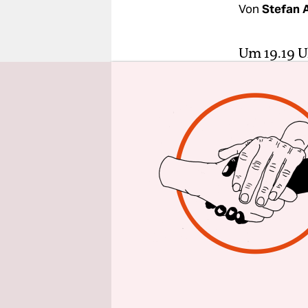
epaper login
Von
Stefan A
Um 19.19 U
klar: Der 
erfolgreic
98 Prozent 
erstmalig i
worden.
"Großartig
Ergebnis. F
Nachdem di
Beteiligun
unwahrschei
Prozent. P