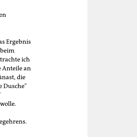
ten
as Ergebnis
z beim
trachte ich
e Anteile an
nast, die
te Dusche"
wolle.
begehrens.