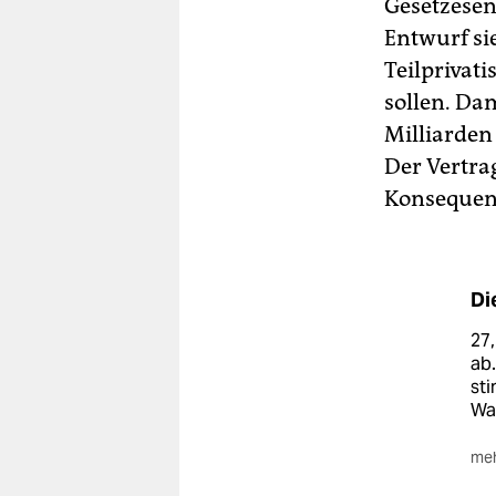
Gesetzesen
Entwurf si
Teilprivat
sollen. Da
Milliarden
Der Vertra
Konsequenz
Di
27
ab.
sti
Was
meh
Ein