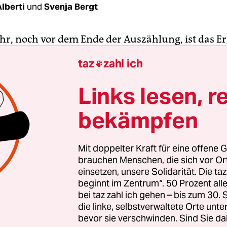
lberti
und
Svenja Bergt
hr, noch vor dem Ende der Auszählung, ist das E
Volksentscheid über die Offenlegung der Wasserver
taz
zahl ich

h. Bei einer Wahlbeteiligung von 27,5 Prozent sti
für das Anliegen des Berliner Wassertisches. Dami
Links lesen, r
n der Stadt ein Gesetz per Volksentscheid durchg
bekämpfen
", kommentiert Michel Tschuschke vom Wassertis
Mit doppelter Kraft für eine offene G
ür die Anhänger war es ein Zittern bis zur letzte
brauchen Menschen, die sich vor O
einsetzen, unsere Solidarität. Die ta
e Landeswahlleiterin bis zum Mittag lediglich e
beginnt im Zentrum“. 50 Prozent a
g von 8,6 Prozent meldete und damit einen Erfolg
bei taz zahl ich gehen – bis zum 30
nlich aussehen ließ, stieg die Zahl bis 16 Uhr au
die linke, selbstverwaltete Orte unte
lötzlich rückte das Zustimmungsquorum von 25 P
bevor sie verschwinden. Sind Sie da