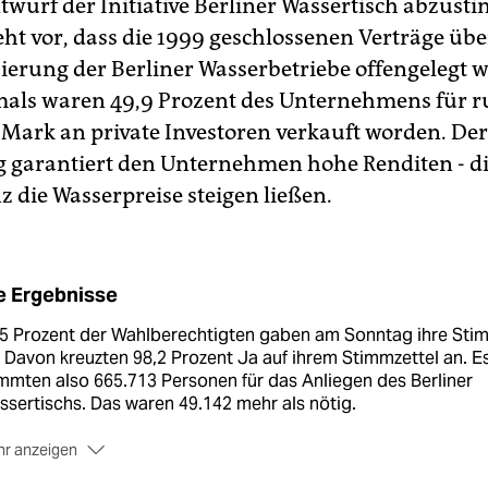
twurf der Initiative Berliner Wassertisch abzust
eht vor, dass die 1999 geschlossenen Verträge übe
isierung der Berliner Wasserbetriebe offengelegt 
mals waren 49,9 Prozent des Unternehmens für r
 Mark an private Investoren verkauft worden. De
g garantiert den Unternehmen hohe Renditen - di
 die Wasserpreise steigen ließen.
e Ergebnisse
,5 Prozent der Wahlberechtigten gaben am Sonntag ihre Sti
 Davon kreuzten 98,2 Prozent Ja auf ihrem Stimmzettel an. E
mmten also 665.713 Personen für das Anliegen des Berliner
sertischs. Das waren 49.142 mehr als nötig.
r anzeigen
e Aufschlüsselung des Ergebnis nach Bezirken lag bis