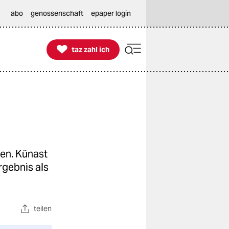
abo
genossenschaft
epaper login

taz zahl ich
taz zahl ich
ren. Künast
rgebnis als
teilen