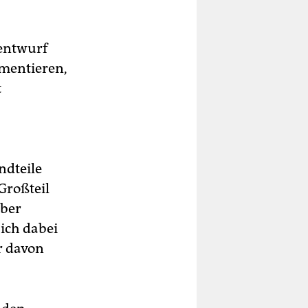
entwurf
umentieren,
t
ndteile
Großteil
mber
sich dabei
r davon