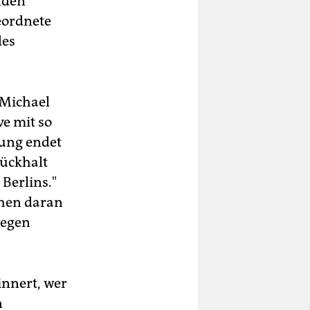
nden
eordnete
des
 Michael
ive mit so
tung endet
Rückhalt
Berlins."
chen daran
wegen
innert, wer
n