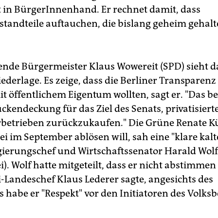
in BürgerInnenhand. Er rechnet damit, dass
standteile auftauchen, die bislang geheim gehal
ende Bürgermeister Klaus Wowereit (SPD) sieht d
iederlage. Es zeige, dass die Berliner Transparen
 öffentlichem Eigentum wollten, sagt er. "Das be
ckendeckung für das Ziel des Senats, privatisiert
betrieben zurückzukaufen." Die Grüne Renate Kü
ei im September ablösen will, sah eine "klare kal
gierungschef und Wirtschaftssenator Harald Wolf
i). Wolf hatte mitgeteilt, dass er nicht abstimmen 
i-Landeschef Klaus Lederer sagte, angesichts des
s habe er "Respekt" vor den Initiatoren des Volks