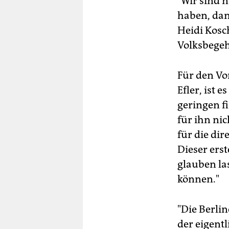
"Wir sind 
haben, dan
Heidi Kosc
Volksbegeh
Für den Vo
Efler, ist e
geringen f
für ihn ni
für die di
Dieser ers
glauben la
können."
"Die Berli
der eigent