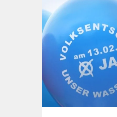
berlin
nord
wahrheit
verlag
verlag
veranstaltungen
shop
fragen & hilfe
unterstützen
abo
genossenschaft