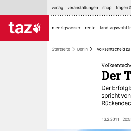
hautnavigation anspringen
hauptinhalt anspringen
footer anspringen
verlag
veranstaltungen
shop
fragen &
niedrigwasser
rente
landtagswahl i

taz zahl ich
taz zahl ich
Startseite
Berlin
Volksentscheid zu
themen
politik
Volksentsch
Der T
öko
Der Erfolg 
gesellschaft
spricht von
Rückendec
kultur
sport
13.2.2011
20:5