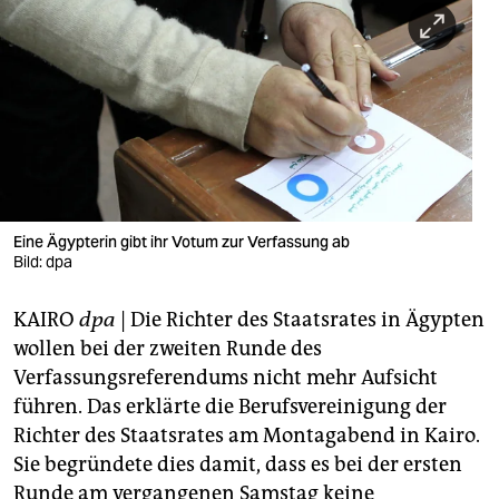
berlin
nord
wahrheit
verlag
verlag
veranstaltungen
Eine Ägypterin gibt ihr Votum zur Verfassung ab
Bild: dpa
shop
KAIRO
dpa
| Die Richter des Staatsrates in Ägypten
fragen & hilfe
wollen bei der zweiten Runde des
unterstützen
Verfassungsreferendums nicht mehr Aufsicht
führen. Das erklärte die Berufsvereinigung der
abo
Richter des Staatsrates am Montagabend in Kairo.
genossenschaft
Sie begründete dies damit, dass es bei der ersten
Runde am vergangenen Samstag keine