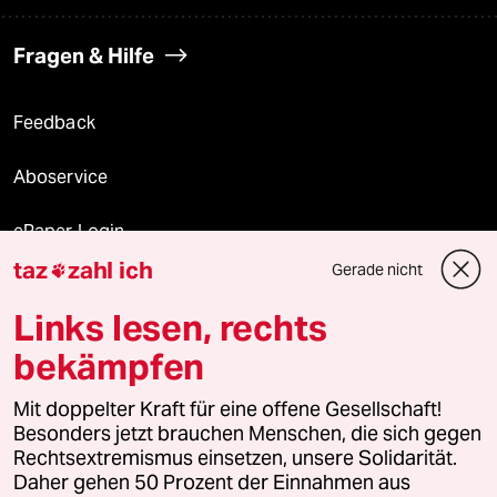
Fragen & Hilfe
Feedback
Aboservice
ePaper Login
taz
zahl ich
Gerade nicht

Downloads für Abonnierende
Links lesen, rechts
bekämpfen
© 2026 taz Verlags und Vertriebs GmbH
Mit doppelter Kraft für eine offene Gesellschaft!
Alle Rechte vorbehalten. Bei rechtlichen Fragen oder für Genehmigungen
wenden Sie sich bitte an
lizenzen@taz.de
Besonders jetzt brauchen Menschen, die sich gegen
Rechtsextremismus einsetzen, unsere Solidarität.
Daher gehen 50 Prozent der Einnahmen aus
Feedback
Redaktionsstatut
Kommune-Richtlinien
KI-