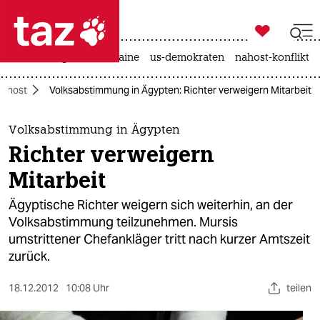

taz zahl ich
hitze
krieg in der ukraine
us-demokraten
nahost-konflikt

taz zahl ich
ahost
Volksabstimmung in Ägypten: Richter verweigern Mitarbeit
taz zahl ich
themen
Volksabstimmung in Ägypten
Richter verweigern
politik
Mitarbeit
öko
Ägyptische Richter weigern sich weiterhin, an der
Volksabstimmung teilzunehmen. Mursis
gesellschaft
umstrittener Chefankläger tritt nach kurzer Amtszeit
zurück.
kultur
sport
18.12.2012
10:08 Uhr
teilen