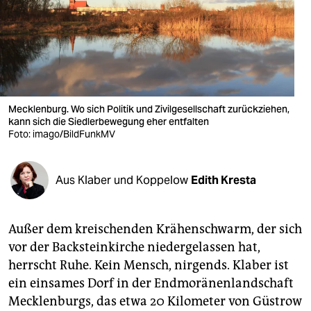
berlin
nord
wahrheit
verlag
Mecklenburg. Wo sich Politik und Zivilgesellschaft zurückziehen,
verlag
kann sich die Siedlerbewegung eher entfalten
Foto: imago/BildFunkMV
veranstaltungen
shop
Aus Klaber und Koppelow
Edith Kresta
fragen & hilfe
Außer dem kreischenden Krähenschwarm, der sich
unterstützen
vor der Backsteinkirche niedergelassen hat,
abo
herrscht Ruhe. Kein Mensch, nirgends. Klaber ist
ein einsames Dorf in der Endmoränenlandschaft
genossenschaft
Mecklenburgs, das etwa 20 Kilometer von Güstrow