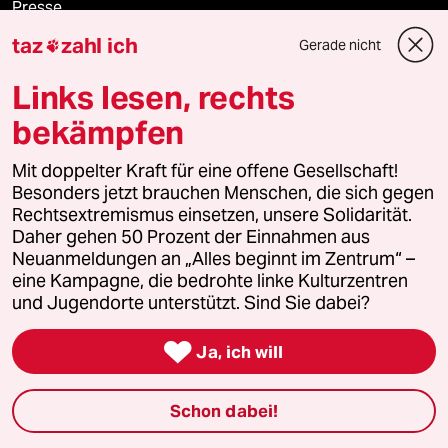
Presse
taz
zahl ich
Gerade nicht

Links lesen, rechts
Unterstützen
bekämpfen
abo
Mit doppelter Kraft für eine offene Gesellschaft!
Besonders jetzt brauchen Menschen, die sich gegen
genossenschaft
Rechtsextremismus einsetzen, unsere Solidarität.
Daher gehen 50 Prozent der Einnahmen aus
taz zahl ich
Neuanmeldungen an „Alles beginnt im Zentrum“ –
eine Kampagne, die bedrohte linke Kulturzentren
und Jugendorte unterstützt. Sind Sie dabei?
recherchefonds ausland

Ja, ich will
panterstiftung
panterpreis 2026
Schon dabei!