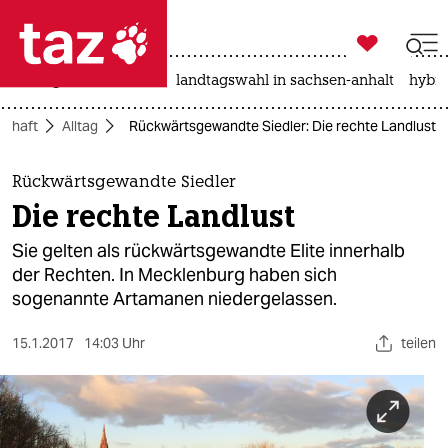

taz zahl ich
niedrigwasser
rente
landtagswahl in sachsen-anhalt
hybri

taz zahl ich
schaft
Alltag
Rückwärtsgewandte Siedler: Die rechte Landlust
taz zahl ich
themen
Rückwärtsgewandte Siedler
Die rechte Landlust
politik
Sie gelten als rückwärtsgewandte Elite innerhalb
öko
der Rechten. In Mecklenburg haben sich
sogenannte Artamanen niedergelassen.
gesellschaft
15.1.2017
14:03 Uhr
teilen
kultur
sport