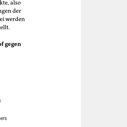
te, also
ngen der
bei werden
llt.
of gegen
s
lers