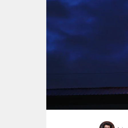
berlin
nord
wahrheit
verlag
verlag
veranstaltungen
shop
fragen & hilfe
unterstützen
abo
genossenschaft