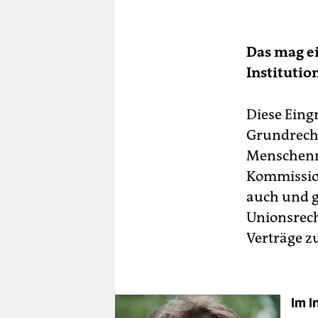
Das mag ei
Institutio
Diese Eing
Grundrecht
Menschenre
Kommission
auch und ge
Unionsrech
Verträge zu
Im I