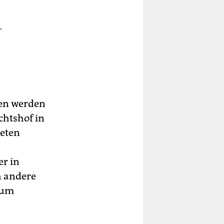
.
en werden
chtshof in
teten
er in
h andere
zum