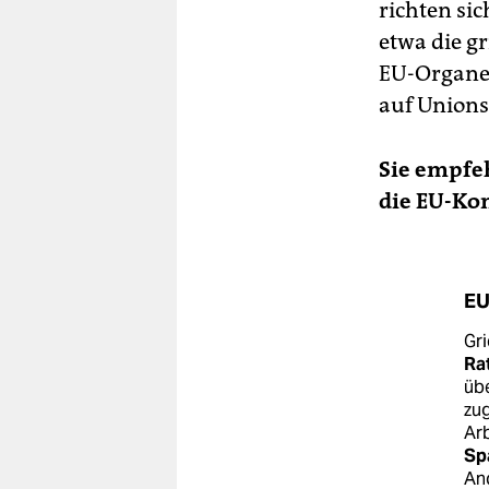
richten si
etwa die g
EU-Organe 
auf Unions
Sie empfe
die EU-Ko
EU
Gr
Ra
üb
zug
Arb
Sp
And