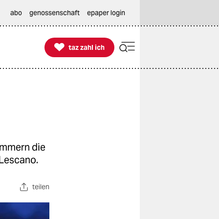
abo
genossenschaft
epaper login

taz zahl ich
taz zahl ich
immern die
-Lescano.
teilen