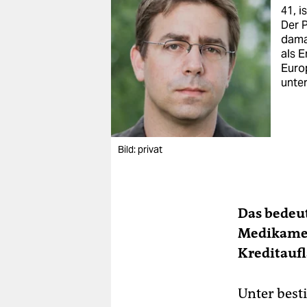
41, i
Der P
dama
als E
Euro
unter
Bild: privat
Das bedeut
Medikamen
Kreditauf
Unter besti