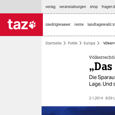
hautnavigation anspringen
hauptinhalt anspringen
footer anspringen
verlag
veranstaltungen
shop
fragen &
niedrigwasser
rente
landtagswahl i

taz zahl ich
taz zahl ich
Startseite
Politik
Europa
Völkerr
themen
politik
Völkerrecht
„Das 
öko
Die Sparau
gesellschaft
Lage. Und s
kultur
2.1.2014
8:59 
sport