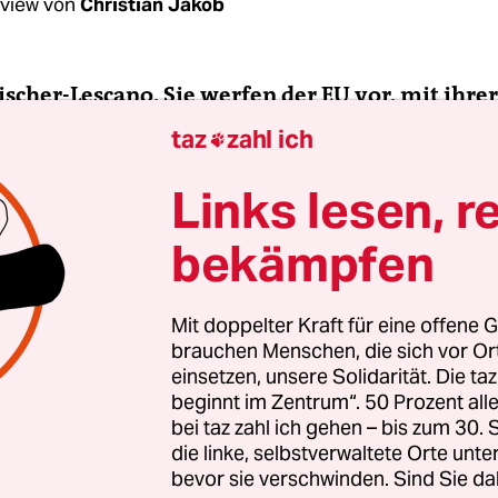
rview von
Christian Jakob
Fischer-Lescano, Sie werfen der EU vor, mit ihrer
itik ihre Kompetenzen zu überschreiten und
taz
zahl ich

echte zu verletzen. Weshalb?
Links lesen, r
scher-Lescano:
Die „Memoranden of Understandi
bekämpfen
ngen über die Kreditauflagen, greifen in eine ga
- und Menschenrechten ein.
Mit doppelter Kraft für eine offene G
brauchen Menschen, die sich vor O
einsetzen, unsere Solidarität. Die ta
beginnt im Zentrum“. 50 Prozent a
tsrechte etwa, wenn ganz konkrete Zuzahlungs
bei taz zahl ich gehen – bis zum 30
mente verlangt werden, oder das Recht auf Bildu
die linke, selbstverwaltete Orte unte
bevor sie verschwinden. Sind Sie da
ist der Bereich Arbeit und soziale Sicherheit betr