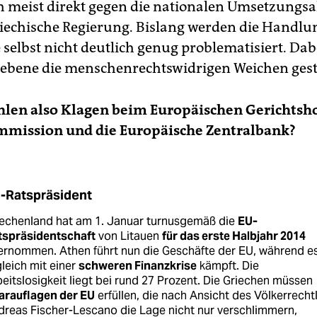
ch meist direkt gegen die nationalen Umsetzungsak
riechische Regierung. Bislang werden die Handlu
selbst nicht deutlich genug problematisiert. Da
ebene die menschenrechtswidrigen Weichen geste
hlen also Klagen beim Europäischen Gerichtsh
mmission und die Europäische Zentralbank?
-Ratspräsident
iechenland hat am 1. Januar turnusgemäß die
EU-
tspräsidentschaft
von Litauen
für das erste Halbjahr 2014
ernommen. Athen führt nun die Geschäfte der EU, während e
leich mit einer
schweren Finanzkrise
kämpft. Die
eitslosigkeit liegt bei rund 27 Prozent. Die Griechen müssen
arauflagen der EU
erfüllen, die nach Ansicht des Völkerrecht
reas Fischer-Lescano die Lage nicht nur verschlimmern,