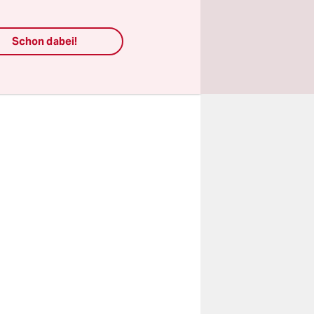
ale
artz IV für
Schon dabei!
fsfreiheit