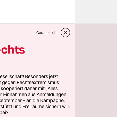
Gerade nicht
echts
ng‘, die
nze Reihe
esellschaft! Besonders jetzt
rt gegen Rechtsextremismus
z kooperiert daher mit „Alles
ller Einnahmen aus Anmeldungen
erhöhungen
. September – an die Kampagne,
ng. Vor
rstützt und Freiräume sichern will,
bei?
offen: