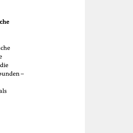
sche
sche
e
die
ebunden –
als