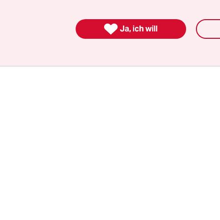
 gegen Arbeitssuchende werden eingeführt, sozi
systeme fallen weg. Das ist, um es zuzuspitzen, H

Ja, ich will
s verletzt die Tarifautonomie, das Recht auf Beru
ire Entlohnung.