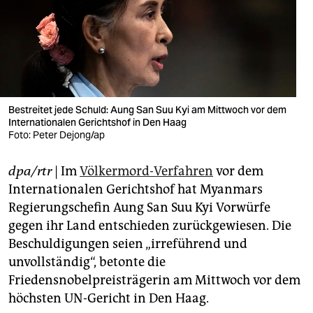
berlin
nord
wahrheit
verlag
Bestreitet jede Schuld: Aung San Suu Kyi am Mittwoch vor dem
verlag
Internationalen Gerichtshof in Den Haag
Foto: Peter Dejong/ap
veranstaltungen
dpa/rtr
| Im
Völkermord-Verfahren
vor dem
shop
Internationalen Gerichtshof hat Myanmars
fragen & hilfe
Regierungschefin Aung San Suu Kyi Vorwürfe
gegen ihr Land entschieden zurückgewiesen. Die
unterstützen
Beschuldigungen seien „irreführend und
abo
unvollständig“, betonte die
Friedensnobelpreisträgerin am Mittwoch vor dem
genossenschaft
höchsten UN-Gericht in Den Haag.