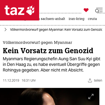

taz zahl ich
hitze
landtagswahl in sachsen-anhalt
iran-krieg
ceuta

taz zahl ich
ar
Völkermordvorwurf gegen Myanmar: Kein Vorsatz zum Genozid
taz zahl ich
themen
Völkermordvorwurf gegen Myanmar
Kein Vorsatz zum Genozid
politik
Myanmars Regierungschefin Aung San Suu Kyi gibt
öko
in Den Haag zu, es habe eventuell Übergriffe gegen
Rohingya gegeben. Aber nicht mit Absicht.
gesellschaft
11.12.2019
16:31 Uhr
teilen
kultur
sport