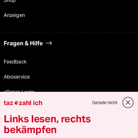
Shop
Anzeigen
Fragen & Hilfe
Feedback
Aboservice
ePaper Login
taz
zahl ich
Gerade nicht

Downloads für Abonnierende
Links lesen, rechts
bekämpfen
© 2026 taz Verlags und Vertriebs GmbH