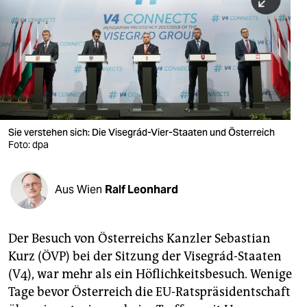
berlin
nord
wahrheit
verlag
verlag
Sie verstehen sich: Die Visegrád-Vier-Staaten und Österreich
Foto: dpa
veranstaltungen
shop
Aus Wien
Ralf Leonhard
fragen & hilfe
unterstützen
Der Besuch von Österreichs Kanzler Sebastian
Kurz (ÖVP) bei der Sitzung der Visegrád-Staaten
abo
(V4), war mehr als ein Höflichkeitsbesuch. Wenige
genossenschaft
Tage bevor Österreich die EU-Ratspräsidentschaft