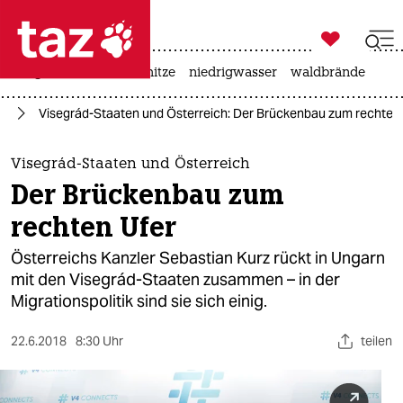

taz zahl ich
krieg in der ukraine
hitze
niedrigwasser
waldbrände

taz zahl ich
ht
Visegrád-Staaten und Österreich: Der Brückenbau zum rechten
taz zahl ich
themen
Visegrád-Staaten und Österreich
Der Brückenbau zum
politik
rechten Ufer
öko
Österreichs Kanzler Sebastian Kurz rückt in Ungarn
mit den Visegrád-Staaten zusammen – in der
gesellschaft
Migrationspolitik sind sie sich einig.
kultur
22.6.2018
8:30 Uhr
teilen
sport