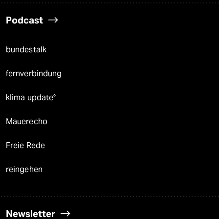
Podcast
bundestalk
fernverbindung
klima update°
Mauerecho
Freie Rede
reingehen
Newsletter