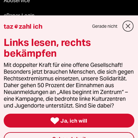
Aboservice
ePaper Login
taz
zahl ich
Gerade nicht

Downloads für Abonnierende
Links lesen, rechts
bekämpfen
© 2026 taz Verlags und Vertriebs GmbH
Mit doppelter Kraft für eine offene Gesellschaft!
Alle Rechte vorbehalten. Bei rechtlichen Fragen oder für Genehmigungen
wenden Sie sich bitte an
lizenzen@taz.de
Besonders jetzt brauchen Menschen, die sich gegen
Rechtsextremismus einsetzen, unsere Solidarität.
Daher gehen 50 Prozent der Einnahmen aus
Feedback
Redaktionsstatut
Kommune-Richtlinien
KI-
Neuanmeldungen an „Alles beginnt im Zentrum“ –
eine Kampagne, die bedrohte linke Kulturzentren
Leitlinie
Informant
Datenschutz
Impressum
AGB
und Jugendorte unterstützt. Sind Sie dabei?
Seitenwende
Einwilligungen widerrufen (Ads)

Ja, ich will