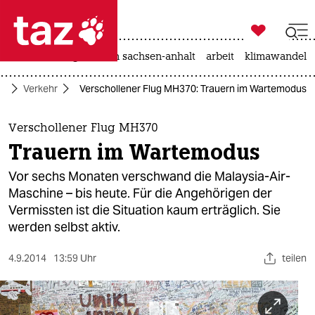

taz zahl ich
hitze
landtagswahl in sachsen-anhalt
arbeit
klimawandel

taz zahl ich
ko
Verkehr
Verschollener Flug MH370: Trauern im Wartemodus
taz zahl ich
themen
Verschollener Flug MH370
Trauern im Wartemodus
politik
Vor sechs Monaten verschwand die Malaysia-Air-
öko
Maschine – bis heute. Für die Angehörigen der
Vermissten ist die Situation kaum erträglich. Sie
gesellschaft
werden selbst aktiv.
kultur
4.9.2014
13:59 Uhr
teilen
sport