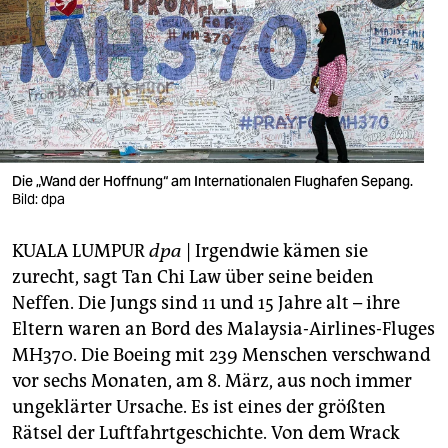
berlin
nord
wahrheit
verlag
verlag
Die „Wand der Hoffnung“ am Internationalen Flughafen Sepang.
Bild: dpa
veranstaltungen
KUALA LUMPUR
dpa
| Irgendwie kämen sie
shop
zurecht, sagt Tan Chi Law über seine beiden
fragen & hilfe
Neffen. Die Jungs sind 11 und 15 Jahre alt – ihre
Eltern waren an Bord des Malaysia-Airlines-Fluges
unterstützen
MH370. Die Boeing mit 239 Menschen verschwand
abo
vor sechs Monaten, am 8. März, aus noch immer
ungeklärter Ursache. Es ist eines der größten
genossenschaft
Rätsel der Luftfahrtgeschichte. Von dem Wrack