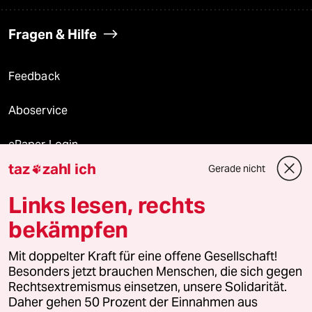
Fragen & Hilfe
Feedback
Aboservice
ePaper Login
taz
zahl ich
Gerade nicht

Downloads für Abonnierende
Links lesen, rechts
bekämpfen
© 2026 taz Verlags und Vertriebs GmbH
Mit doppelter Kraft für eine offene Gesellschaft!
Alle Rechte vorbehalten. Bei rechtlichen Fragen oder für Genehmigungen
wenden Sie sich bitte an
lizenzen@taz.de
Besonders jetzt brauchen Menschen, die sich gegen
Rechtsextremismus einsetzen, unsere Solidarität.
Daher gehen 50 Prozent der Einnahmen aus
Feedback
Redaktionsstatut
Kommune-Richtlinien
KI-