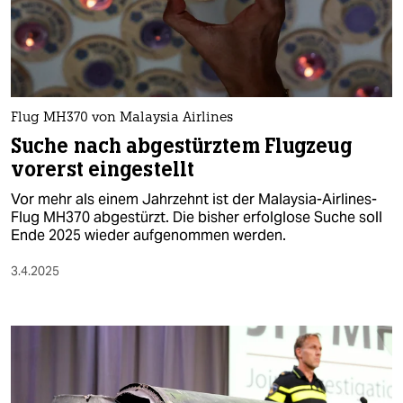
berlin
nord
wahrheit
verlag
Flug MH370 von Malaysia Airlines
Suche nach abgestürztem Flugzeug
verlag
vorerst eingestellt
veranstaltungen
Vor mehr als einem Jahrzehnt ist der Malaysia-Airlines-
Flug MH370 abgestürzt. Die bisher erfolglose Suche soll
shop
Ende 2025 wieder aufgenommen werden.
fragen & hilfe
3.4.2025
unterstützen
abo
genossenschaft