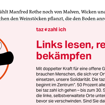
ählt Manfred Rothe noch von Malven, Wicken un
schen den Weinstöcken pflanzt, die den Boden anr
ummeln nähren, da stürzt er zu Boden, greift mit
taz
zahl ich

die Erde, bröselt den beige Boden und verstumm
s würde er einen Silvaner verkosten. „Schöne lock
Links lesen, r
, die Haare zu einem dünnen Pferdeschwanz geb
bekämpfen
in Bart. „Da haben wir Luft reingesät“, sagt er, gre
 gespreizten Fingern in die Scholle, fusselt die
hen einer Phazelie auseinander und schwelgt in
Mit doppelter Kraft für eine offene G
n Nordheim in der Mainschleife.
brauchen Menschen, die sich vor O
einsetzen, unsere Solidarität. Die ta
beginnt im Zentrum“. 50 Prozent a
de Grünzeug zwischen den Rebstöcken hält die 
bei taz zahl ich gehen – bis zum 30
net. Das Wasser sickert durch die Wurzelröhrchen
die linke, selbstverwaltete Orte unte
sich der tiefwurzelnde Weinstock in trockenen Ze
bevor sie verschwinden. Sind Sie da