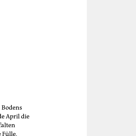
s Bodens
e April die
falten
 Fülle,