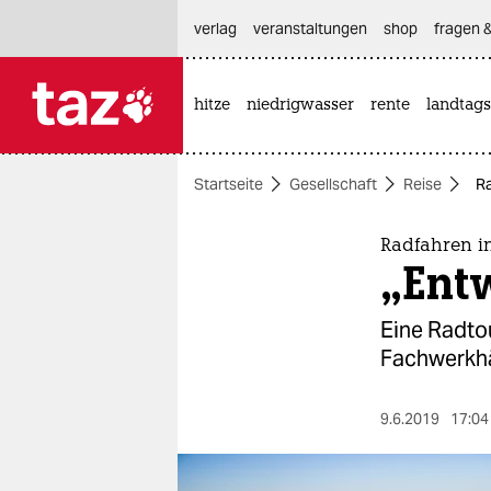
hautnavigation anspringen
hauptinhalt anspringen
footer anspringen
verlag
veranstaltungen
shop
fragen &
hitze
niedrigwasser
rente
landtags

taz zahl ich
taz zahl ich
Startseite
Gesellschaft
Reise
Ra
themen
politik
Radfahren i
„Ent
öko
Eine Radtou
gesellschaft
Fachwerkhä
kultur
9.6.2019
17:04
sport