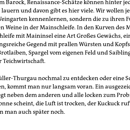
m Barock, Renaissance-Schätze können hinter je
zustellen und die großen Töpfe rauszuholen. Eva Fröhlich un
lauern und davon gibt es hier viele. Wir wollen j
hter kochen selbst.
eingarten kennenlernen, sondern die zu ihren 
e großen Weingüte
r in Würzburg bieten von März bis Novemb
 Weine in der Mainschleife. In den Kurven des M
fentliche Kellerführungen und Weinproben an. Im November
en Juliusspital, Bürgerspital, Staatlicher Hofkeller zur Nacht 
hleife mit Maininsel eine Art Großes Gewächs, ei
enen Weinkeller. Auch die Fränkische Stube mit Kachelofen 
gsreiche Gegend mit prallen Würsten und Kopfs
inmotiven an der Wand gibt es noch. Die Töchter und Söhne 
chenholz-rustikal-Generation übernehmen die Gasthöfe und
rotlaiben, Spargel vom eigenen Feld und Saiblin
nkeller und modernisieren sie mit Sinn für Ästhetik, auch in 
r Teichwirtschaft.
che, wie im Weißen Lamm in Sommerach, wo Saibling und
ener Silvaner munden.
ller-Thurgau nochmal zu entdecken oder eine S
chtipp „
Radeln und genießen im Fränkischen Weinland“ von
n, kommt man nur langsam voran. Ein ausgezei
hen Heinke. Alles über Kunst und Geschichte steht in „Die
kacher Mainschleife“ von Gabi Bergauer.
egt neben dem anderen und alle locken zum Prob
 Sonne scheint, die Luft ist trocken, der Kuckuck ru
n man auch später noch.