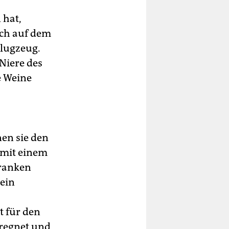
 hat,
ch auf dem
Flugzeug.
Niere des
e Weine
nen sie den
 mit einem
Franken
ein
t für den
 regnet und