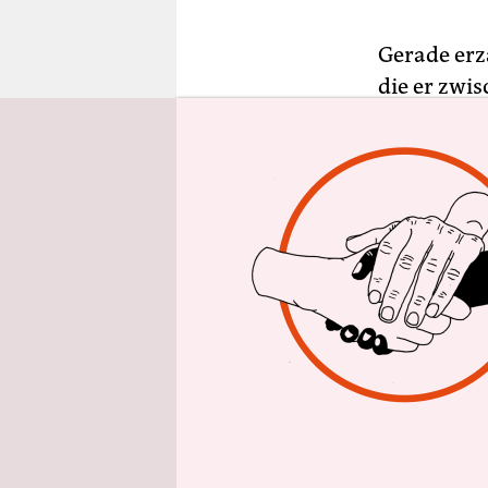
epaper login
Gerade erz
die er zwi
lockern, H
Händen in 
Moment, al
sagt Rothe
grau wie se
nochmal mit
Wurzelfädc
Weinberg i
Das blühen
es mal reg
Boden, wo 