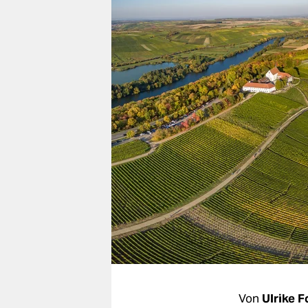
berlin
nord
wahrheit
verlag
verlag
veranstaltungen
shop
fragen & hilfe
unterstützen
abo
genossenschaft
Von
Ulrike 