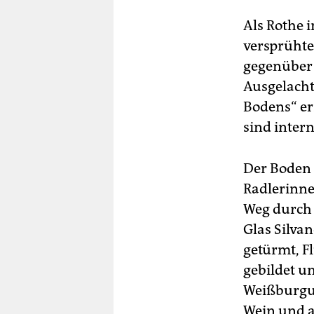
Als Rothe 
versprüht
gegenüber 
Ausgelacht
Bodens“ er
sind inter
Der Boden 
Radlerinne
Weg durch 
Glas Silva
getürmt, F
gebildet un
Weißburgun
Wein und a