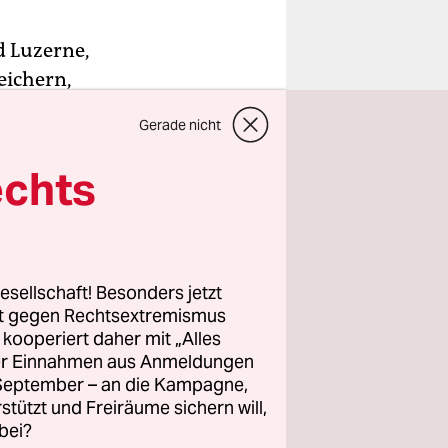
d Luzerne,
eichern,
 den
Gerade nicht
t einen
ere Erde“,
echts
unden,
ift
 seinem
esellschaft! Besonders jetzt
rt gegen Rechtsextremismus
z kooperiert daher mit „Alles
ller Einnahmen aus Anmeldungen
Erde, wenn
. September – an die Kampagne,
 in den
rstützt und Freiräume sichern will,
iten
bei?