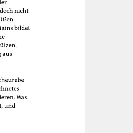
der
d
edoch nicht
Füßen
er
ains bildet
der
ne
und
ülzen,
der
g aus
der
cheurebe
chnetes
ieren. Was
ft, und