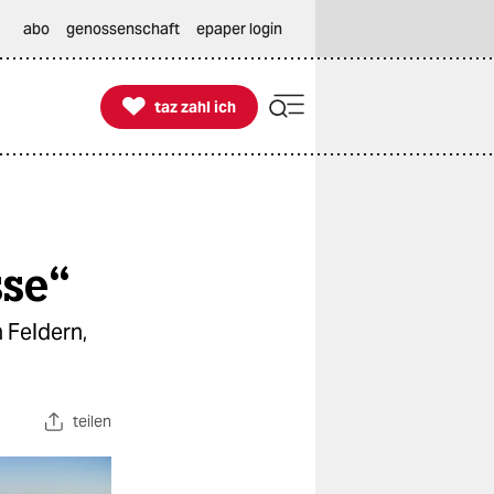
abo
genossenschaft
epaper login

taz zahl ich
taz zahl ich
sse“
 Feldern,
teilen