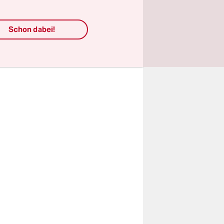
tet auf den
a was
Schon dabei!