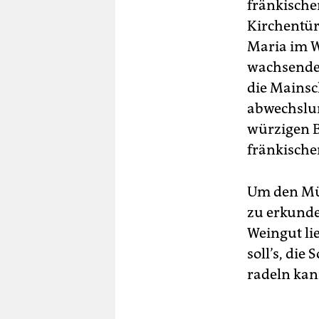
fränkische
auf
Kirchentür 
Toc
Maria im W
Di
wachsenden
öf
lad
die Mainsc
off
abwechslun
We
Ei
würzigen B
Wei
fränkische
Kü
eig
Um den Mü
Bu
zu erkunde
Joc
Vol
Weingut li
soll’s, die
radeln kan