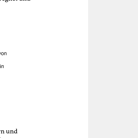
von
in
d
n,
rn und