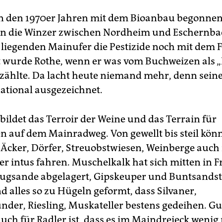
in den 1970er Jahren mit dem Bioanbau begonnen
en die Winzer zwischen Nordheim und Eschernba
liegenden Mainufer die Pestizide noch mit dem 
 wurde Rothe, wenn er was vom Buchweizen als „
zählte. Da lacht heute niemand mehr, denn sein
national ausgezeichnet.
bildet das Terroir der Weine und das Terrain für
n auf dem Main­radweg. Von gewellt bis steil kön
Äcker, Dörfer, Streuobstwiesen, Weinberge auch
ner intus fahren. Muschelkalk hat sich mitten in 
lugsande abgelagert, Gipskeuper und Buntsandst
d alles so zu Hügeln geformt, dass Silvaner,
der, Riesling, Muskateller bestens gedeihen. Gu
uch für Radler ist, dass es im Maindreieck wenig