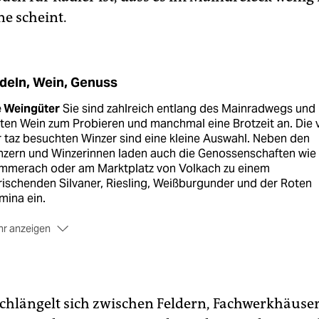
ne scheint.
deln, Wein, Genuss
e Weingüter
Sie sind zahlreich entlang des Mainradwegs und
ten Wein zum Probieren und manchmal eine Brotzeit an. Die 
 taz besuchten Winzer sind eine kleine Auswahl. Neben den
zern und Winzerinnen laden auch die Genossenschaften wie 
mmerach oder am Marktplatz von Volkach zu einem
rischenden Silvaner, Riesling, Weißburgunder und der Roten
mina ein.
r anzeigen
e große Sause
Start sind die Hoffeste zwischen Pfingsten un
ust. Vor der Lese haben die Winzer bislang Zeit gehabt –
erdings müssen sie nun immer früher, also schon Anfang
tember, die Trauben ernten. Michael und Eva Fröhlich plane
chlängelt sich zwischen Feldern, Fachwerkhäuse
en Hof vom 23. bis 25. August 2019 zu öffnen, die Bierbänke