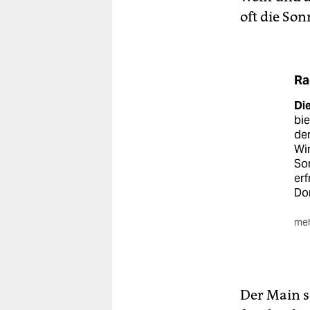
oft die Son
Ra
Di
bie
der
Win
So
erf
Do
meh
Di
Aug
all
Sep
Der Main s
ihr