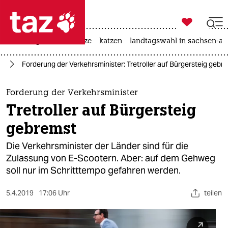

taz zahl ich
iran-krieg
ceuta
hitze
katzen
landtagswahl in sachsen-an

taz zahl ich
hr
Forderung der Verkehrsminister: Tretroller auf Bürgersteig gebr
taz zahl ich
themen
Forderung der Verkehrsminister
Tretroller auf Bürgersteig
politik
gebremst
öko
Die Verkehrsminister der Länder sind für die
Zulassung von E-Scootern. Aber: auf dem Gehweg
gesellschaft
soll nur im Schritttempo gefahren werden.
kultur
5.4.2019
17:06 Uhr
teilen
sport