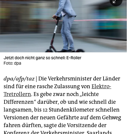
berlin
nord
wahrheit
verlag
verlag
Jetzt doch nicht ganz so schnell: E-Roller
Foto: dpa
veranstaltungen
shop
dpa/afp/taz
| Die Verkehrsminister der Länder
sind für eine rasche Zulassung von
Elektro-
fragen & hilfe
Tretrollern
. Es gebe zwar noch „leichte
unterstützen
Differenzen“ darüber, ob und wie schnell die
langsamen, bis 12 Stundenkilometer schnellen
abo
Versionen der neuen Gefährte auf dem Gehweg
genossenschaft
fahren dürften, sagte die Vorsitzende der
Konferenz der Verkehrsminister, Saarlands