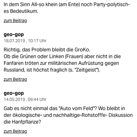
berlin
In dem Sinn All-so khein (am Ente) noch Party-polytisch-
es Bedeutikum.
nord
zum Beitrag
wahrheit
geo-gop
verlag
18.07.2019 , 10:17 Uhr
Richtig, das Problem bleibt die GroKo.
verlag
Ob die Grünen oder Linken (Frauen) aber nicht in die
Fanfaren tröten zur militärischen Aufrüstung gegen
veranstaltungen
Russland, ist höchst fraglich (s. "Zeitgeist").
shop
zum Beitrag
fragen & hilfe
geo-gop
14.05.2019 , 09:44 Uhr
unterstützen
Gab es nicht einmal das "Auto vom Feld"? Wo bleibt in
abo
der ökologische- und nachhaltige-Rohstofffe- Diskussion
die Hanfpflanze?
genossenschaft
zum Beitrag