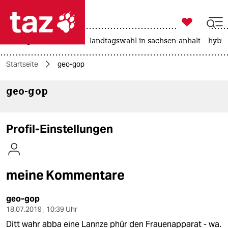

taz zahl ich
niedrigwasser
rente
landtagswahl in sachsen-anhalt
hybri

taz zahl ich
Startseite
geo-gop
taz zahl ich
geo-gop
themen
politik
Profil-Einstellungen
öko
gesellschaft
meine Kommentare
kultur
geo-gop
sport
18.07.2019 , 10:39 Uhr
Ditt wahr abba eine Lannze phür den Frauenapparat - wa.