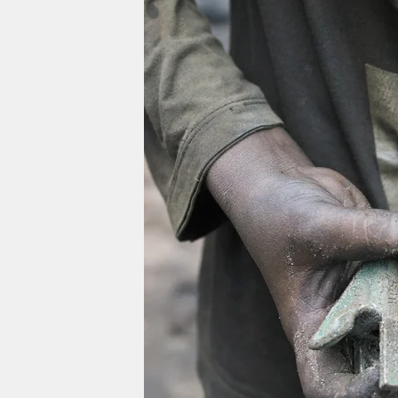
berlin
nord
wahrheit
verlag
verlag
veranstaltungen
shop
fragen & hilfe
unterstützen
abo
genossenschaft