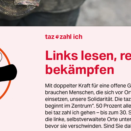
taz
zahl ich

ila van Rinsum
Links lesen, r
 haben die Vereinten Nationen in Genf Verhan
bekämpfen
es Lieferkettengesetz wieder aufgenommen, um
chtsverletzungen in der Wirtschaft zu verhinde
Mit doppelter Kraft für eine offene G
uerbänken dabei: die Europäische Union. Sie hat
brauchen Menschen, die sich vor O
kein Verhandlungsmandat für eine aktive Beteili
einsetzen, unsere Solidarität. Die ta
ann also keine Vorschläge machen. Sie kann die 
beginnt im Zentrum“. 50 Prozent a
bei taz zahl ich gehen – bis zum 30
kommentieren.
die linke, selbstverwaltete Orte unte
bevor sie verschwinden. Sind Sie da