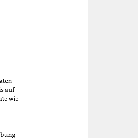
aaten
is auf
hte wie
gebung