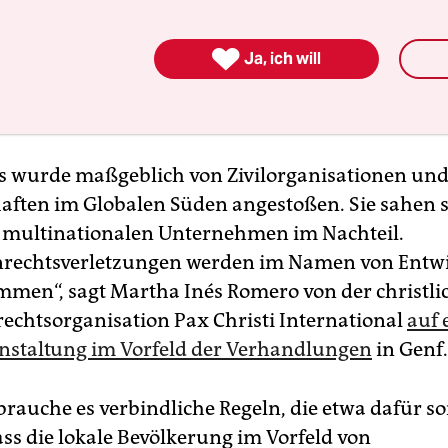
dliche UN-Abkommen soll Sorgfaltspflichten für
n und Zugang zur Justiz für Opfer schaffen. Di

tte Entwurf
überarbeitet und ein Fahrplan verein
Ja, ich will
e das Abkommen in den nächsten Jahren zu Ende
s wurde maßgeblich von Zivilorganisationen un
ften im Globalen Süden angestoßen. Sie sahen s
multinationalen Unternehmen im Nachteil.
rechtsverletzungen werden im Namen von Entwi
men“, sagt Martha Inés Romero von der christli
chtsorganisation Pax Christi International
auf 
staltung im Vorfeld der Verhandlungen
in Genf.
rauche es verbindliche Regeln, die etwa dafür s
ss die lokale Bevölkerung im Vorfeld von