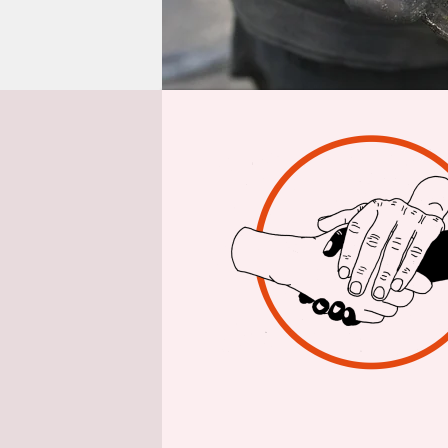
epaper login
Aus Berlin
Le
Am Montag
ein global
Menschenre
den Zuscha
weiterhin 
gegeben, k
lediglich 