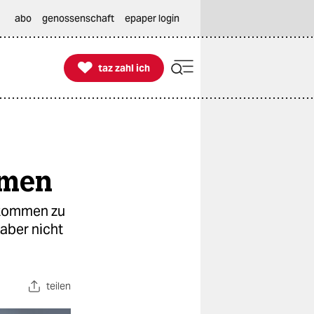
abo
genossenschaft
epaper login

taz zahl ich
taz zahl ich
hmen
bkommen zu
aber nicht
teilen