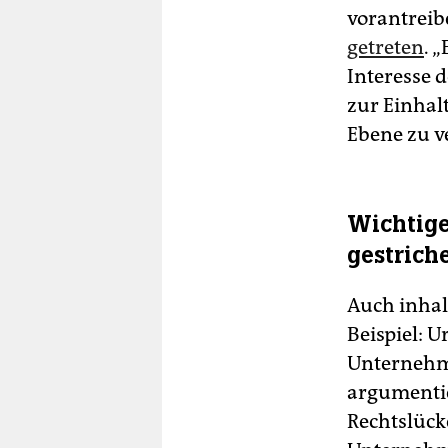
vorantreib
getreten
. 
Interesse 
zur Einhal
Ebene zu v
Wichtig
gestrich
Auch inha
Beispiel: 
Unternehme
argumentie
Rechtslück