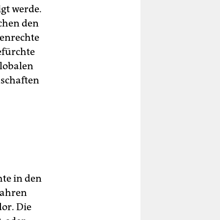
gt werde.
schen den
henrechte
efürchte
lobalen
nschaften
te in den
Jahren
or. Die