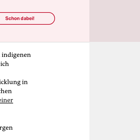
ese Woche
bart
Schon dabei!
 gebracht
d indigenen
ich
cklung in
chen
einer
orgen