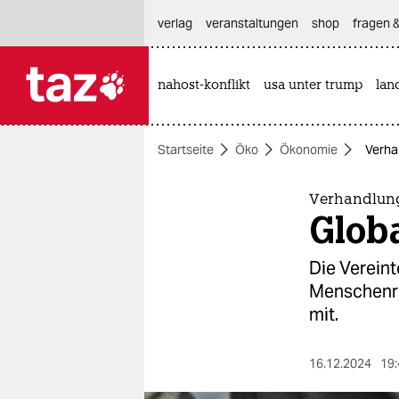
hautnavigation anspringen
hauptinhalt anspringen
footer anspringen
verlag
veranstaltungen
shop
fragen &
nahost-konflikt
usa unter trump
lan

taz zahl ich
taz zahl ich
Startseite
Öko
Ökonomie
Verha
themen
politik
Verhandlung
Glob
öko
Die Verein
gesellschaft
Menschenrec
mit.
kultur
sport
16.12.2024
19: