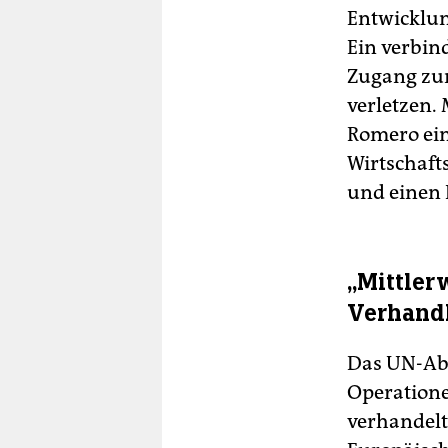
Entwicklun
Ein verbin
Zugang zur
verletzen.
Romero ein
Wirtschaft
und einen 
„Mittler
Verhand
Das UN-Ab
Operatione
verhandelt