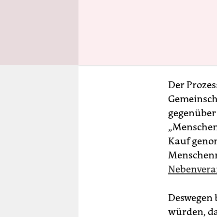
Das verbin
Unternehme
soll
der dri
werden, wi
wird.
Der Prozes
Gemeinscha
gegenüber 
„Menschen
Kauf genom
Menschenre
Nebenveran
Deswegen b
würden, da