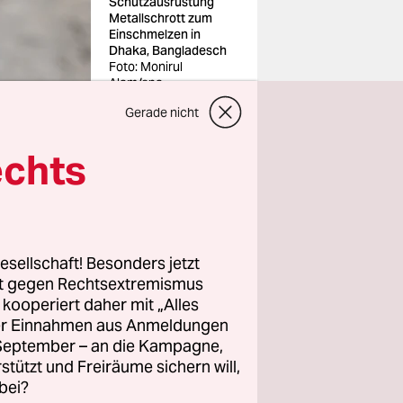
Schutzausrüstung
Metallschrott zum
Einschmelzen in
Dhaka, Bangladesch
Foto: Monirul
Alam/epa
Gerade nicht
echts
dlungen um
rn. Nur auf
esellschaft! Besonders jetzt
 sich
rt gegen Rechtsextremismus
gung
z kooperiert daher mit „Alles
Texte
ller Einnahmen aus Anmeldungen
. September – an die Kampagne,
rstützt und Freiräume sichern will,
bei?