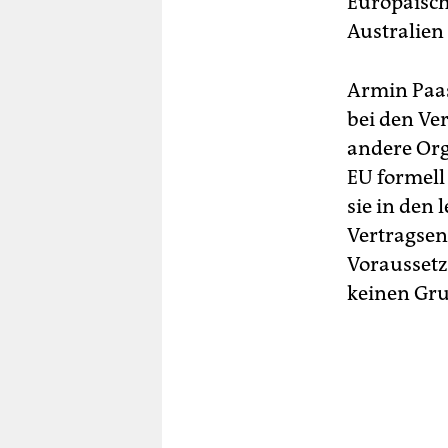
Europäisch
Australien
Armin Paas
bei den Ve
andere Orga
EU formell
sie in den
Vertragsent
Voraussetz
keinen Gru