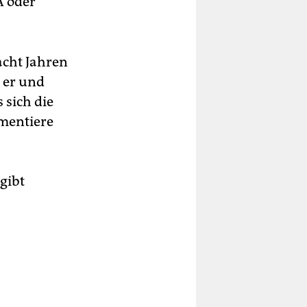
A oder
acht Jahren
 er und
 sich die
mentiere
gibt