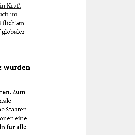
in Kraft
auch im
Pflichten
 globaler
z wurden
mmen. Zum
nale
he Staaten
ionen eine
n für alle