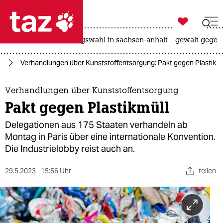

taz zahl ich
hitze
surfen
landtagswahl in sachsen-anhalt
gewalt gegen

taz zahl ich
el
Verhandlungen über Kunststoffentsorgung: Pakt gegen Plastikmü
taz zahl ich
themen
Verhandlungen über Kunststoffentsorgung
Pakt gegen Plastikmüll
politik
Delegationen aus 175 Staaten verhandeln ab
öko
Montag in Paris über eine internationale Konvention.
Die Industrielobby reist auch an.
gesellschaft
29.5.2023
15:56 Uhr
teilen
kultur
sport