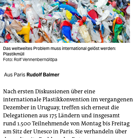
berlin
nord
wahrheit
verlag
Das weltweites Problem muss international gelöst werden:
Plastikmüll
verlag
Foto: Rolf Vennenbernd/dpa
veranstaltungen
Aus Paris
Rudolf Balmer
shop
fragen & hilfe
Nach ersten Diskussionen über eine
internationale Plastikkonvention im vergangenen
unterstützen
Dezember in Uruguay, treffen sich erneut die
Delegationen aus 175 Ländern und insgesamt
abo
rund 1.500 Teilnehmende von Montag bis Freitag
genossenschaft
am Sitz der Unesco in Paris. Sie verhandeln über