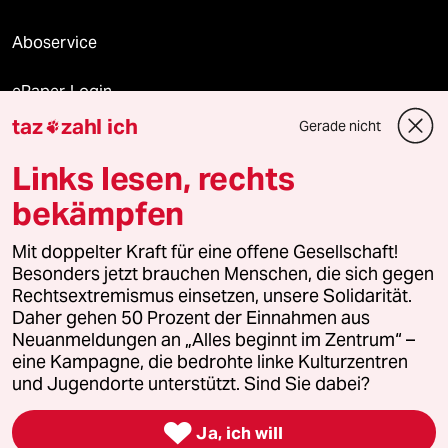
Aboservice
ePaper Login
taz
zahl ich
Gerade nicht

Downloads für Abonnierende
Links lesen, rechts
bekämpfen
© 2026 taz Verlags und Vertriebs GmbH
Mit doppelter Kraft für eine offene Gesellschaft!
Alle Rechte vorbehalten. Bei rechtlichen Fragen oder für Genehmigungen
wenden Sie sich bitte an
lizenzen@taz.de
Besonders jetzt brauchen Menschen, die sich gegen
Rechtsextremismus einsetzen, unsere Solidarität.
Daher gehen 50 Prozent der Einnahmen aus
Feedback
Redaktionsstatut
Kommune-Richtlinien
KI-
Neuanmeldungen an „Alles beginnt im Zentrum“ –
eine Kampagne, die bedrohte linke Kulturzentren
Leitlinie
Informant
Datenschutz
Impressum
AGB
und Jugendorte unterstützt. Sind Sie dabei?
Seitenwende
Einwilligungen widerrufen (Ads)

Ja, ich will