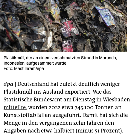
berlin
nord
wahrheit
verlag
verlag
Plastikmüll, der an einem verschmutzten Strand in Marunda,
Indonesien, aufgesammelt wurde
veranstaltungen
Foto: Mast Ihram/epa
shop
dpa
| Deutschland hat zuletzt deutlich weniger
fragen & hilfe
Plastikmüll ins Ausland exportiert. Wie das
unterstützen
Statistische Bundesamt am Dienstag in Wiesbaden
mitteilte
, wurden 2022 etwa 745.100 Tonnen an
abo
Kunststoffabfällen ausgeführt. Damit hat sich die
Menge in den vergangenen zehn Jahren den
genossenschaft
Angaben nach etwa halbiert (minus 51 Prozent).