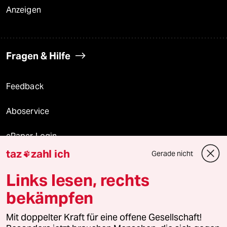
Anzeigen
Fragen & Hilfe
Feedback
Aboservice
ePaper Login
taz
zahl ich
Gerade nicht

Downloads für Abonnierende
Links lesen, rechts
bekämpfen
© 2026 taz Verlags und Vertriebs GmbH
Mit doppelter Kraft für eine offene Gesellschaft!
Alle Rechte vorbehalten. Bei rechtlichen Fragen oder für Genehmigungen
wenden Sie sich bitte an
lizenzen@taz.de