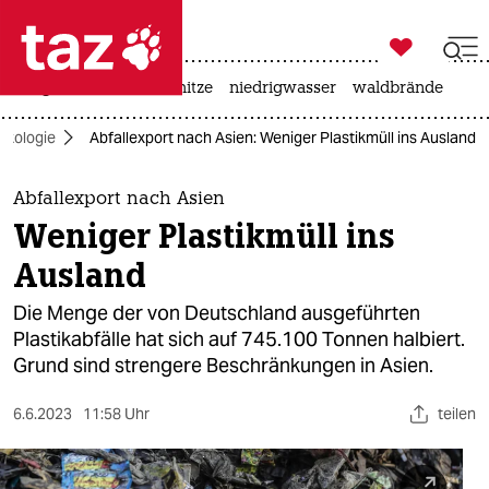

taz zahl ich
krieg in der ukraine
hitze
niedrigwasser
waldbrände

taz zahl ich
Ökologie
Abfallexport nach Asien: Weniger Plastikmüll ins Ausland
taz zahl ich
themen
Abfallexport nach Asien
Weniger Plastikmüll ins
politik
Ausland
öko
Die Menge der von Deutschland ausgeführten
Plastikabfälle hat sich auf 745.100 Tonnen halbiert.
gesellschaft
Grund sind strengere Beschränkungen in Asien.
kultur
6.6.2023
11:58 Uhr
teilen
sport