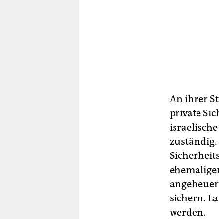
An ihrer St
private Sic
israelische
zuständig.
Sicherheits
ehemaliger
angeheuert
sichern. La
werden.