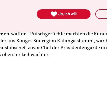
tgenommen. Jetzt sitzt er in Hausarrest.

Ja, ich will
wei Wochen hatten Soldaten in der Hauptstadt Kin
eneral Christian Tshiwewe
umzingelt und dessen
r entwaffnet. Putschgerüchte machten die Rund
der aus Kongos Südregion Katanga stammt, war 
alstabschef, zuvor Chef der Präsidentengarde u
s oberster Leibwächter.