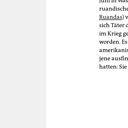
Juni in Wa
ruandisch
Ruandas)
v
sich Täter
im Krieg g
worden. Es
amerikanis
jene ausfi
hatten: Sie