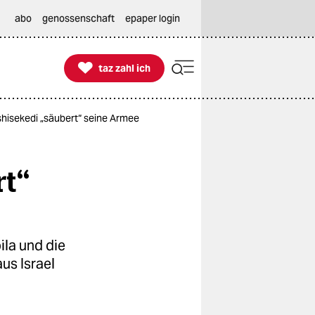
abo
genossenschaft
epaper login

taz zahl ich
taz zahl ich
shisekedi „säubert“ seine Armee
rt“
ila und die
us Israel