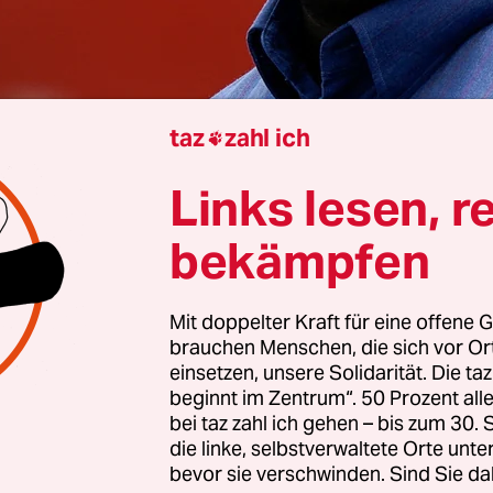
taz
zahl ich

Links lesen, r
 Kampala
Simone Schlindwein
bekämpfen
Mit doppelter Kraft für eine offene G
sident Félix Tshisekedi spielt mit dem Feuer: Inn
brauchen Menschen, die sich vor O
chen hat er zahlreiche seiner höchsten Generäle
einsetzen, unsere Solidarität. Die ta
eral Franck Ntumba
, bislang Tshisekedis rechte
beginnt im Zentrum“. 50 Prozent a
bei taz zahl ich gehen – bis zum 30
r des „Maison Militaire“, die Präsidialabteilung 
die linke, selbstverwaltete Orte unte
elegenheiten und für die persönliche Sicherheit 
bevor sie verschwinden. Sind Sie da
s, wurde vergangene Woche vom Militärgeheimdi