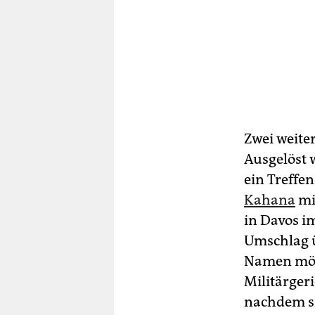
Zwei weite
Ausgelöst 
ein Treffe
Kahana
mi
in Davos i
Umschlag ü
Namen mögl
Militärger
nachdem s