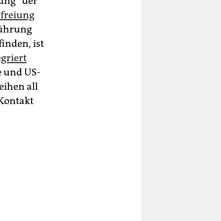
rung“ der
efreiung
Führung
inden, ist
griert
e und US-
eihen all
 Kontakt