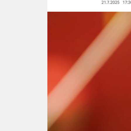
berlin
21.7.2025
17:3
nord
wahrheit
verlag
verlag
veranstaltungen
shop
fragen & hilfe
unterstützen
abo
genossenschaft