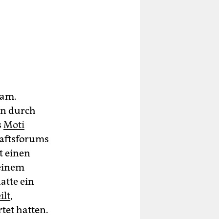
sam.
en durch
s
Moti
haftsforums
t einen
 einem
atte ein
ilt
,
tet hatten.