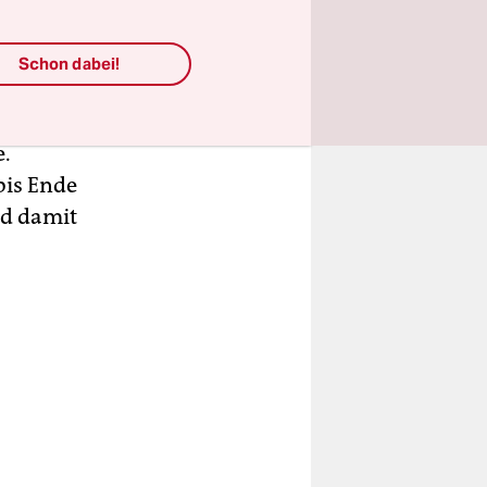
Schon dabei!
shasa die
e.
bis Ende
nd damit