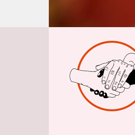
epaper login
Aus
Kongos Prä
weniger Wo
lassen.
Gen
Vorsitzende
Militärang
Staatschef