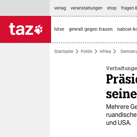
hautnavigation anspringen
hauptinhalt anspringen
footer anspringen
verlag
veranstaltungen
shop
fragen &
hitze
gewalt gegen frauen
nahost-ko

taz zahl ich
taz zahl ich
Startseite
Politik
Afrika
Demokra
themen
politik
Verhaftunge
Präsi
öko
sein
gesellschaft
Mehrere Gen
kultur
ruandische 
und USA.
sport