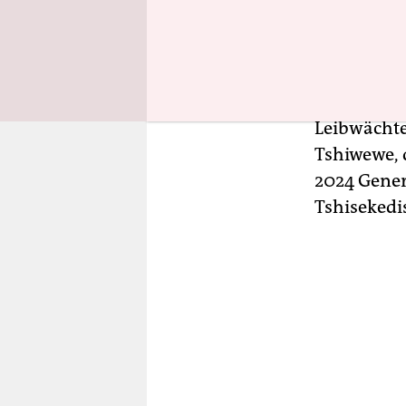
DEMIAP fes
Erst vor z
Villa von
G
Leibwächte
Tshiwewe, 
2024 Gener
Tshisekedi