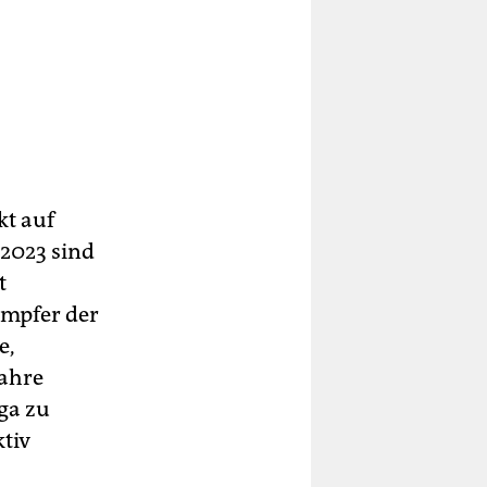
kt auf
 2023 sind
t
ämpfer der
e,
Jahre
ga zu
ktiv