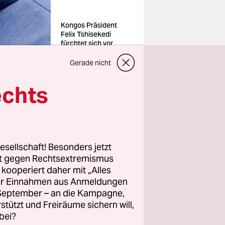
Kongos Präsident
Felix Tshisekedi
fürchtet sich vor
seiner eigenen Armee
Foto: Elizabeth
Gerade nicht
Frantz/reuters
echts
esellschaft! Besonders jetzt
erhalb
rt gegen Rechtsextremismus
 verhaften
z kooperiert daher mit „Alles
 Hand als
ller Einnahmen aus Anmeldungen
. September – an die Kampagne,
für
rstützt und Freiräume sichern will,
des
bei?
enst