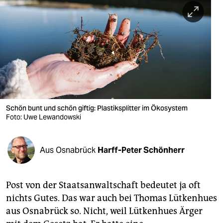
berlin
nord
wahrheit
verlag
verlag
veranstaltungen
Schön bunt und schön giftig: Plastiksplitter im Ökosystem
Foto: Uwe Lewandowski
shop
fragen & hilfe
Aus Osnabrück
Harff-Peter Schönherr
unterstützen
Post von der Staatsanwaltschaft bedeutet ja oft
abo
nichts Gutes. Das war auch bei Thomas Lütkenhues
genossenschaft
aus Osnabrück so. Nicht, weil Lütkenhues Ärger