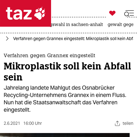

taz zahl ich
hitze
surfen
landtagswahl in sachsen-anhalt
gewalt gegen

taz zahl ich
rd
Verfahren gegen Grannex eingestellt: Mikroplastik soll kein Abfall
taz zahl ich
themen
Verfahren gegen Grannex eingestellt
Mikroplastik soll kein Abfall
politik
sein
öko
Jahrelang landete Mahlgut des Osnabrücker
Recycling-Unternehmens Grannex in einem Fluss.
gesellschaft
Nun hat die Staatsanwaltschaft das Verfahren
eingestellt.
kultur
sport
2.6.2021
16:00 Uhr
teilen