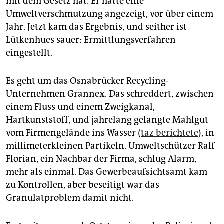
mit dem Gesetz hat. Er hatte eine
epaper login
Umweltverschmutzung angezeigt, vor über einem
Jahr. Jetzt kam das Ergebnis, und seither ist
Lütkenhues sauer: Ermittlungsverfahren
eingestellt.
Es geht um das Osnabrücker Recycling-
Unternehmen Grannex. Das schreddert, zwischen
einem Fluss und einem Zweigkanal,
Hartkunststoff, und jahrelang gelangte Mahlgut
vom Firmengelände ins Wasser (
taz berichtete
), in
millimeterkleinen Partikeln. Umweltschützer Ralf
Florian, ein Nachbar der Firma, schlug Alarm,
mehr als einmal. Das Gewerbeaufsichts­amt kam
zu Kontrollen, aber beseitigt war das
Granulatproblem damit nicht.