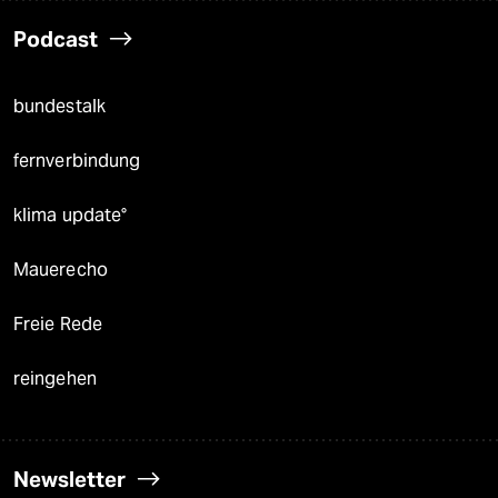
Podcast
bundestalk
fernverbindung
klima update°
Mauerecho
Freie Rede
reingehen
Newsletter