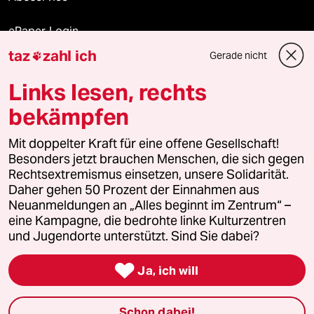
ePaper Login
taz
zahl ich
Gerade nicht

Downloads für Abonnierende
Links lesen, rechts
bekämpfen
© 2026 taz Verlags und Vertriebs GmbH
Alle Rechte vorbehalten. Bei rechtlichen Fragen oder für Genehmigungen
Mit doppelter Kraft für eine offene Gesellschaft!
wenden Sie sich bitte an
lizenzen@taz.de
Besonders jetzt brauchen Menschen, die sich gegen
Rechtsextremismus einsetzen, unsere Solidarität.
Daher gehen 50 Prozent der Einnahmen aus
Feedback
Redaktionsstatut
Kommune-Richtlinien
KI-
Neuanmeldungen an „Alles beginnt im Zentrum“ –
eine Kampagne, die bedrohte linke Kulturzentren
Leitlinie
Informant
Datenschutz
Impressum
AGB
und Jugendorte unterstützt. Sind Sie dabei?
Seitenwende
Einwilligungen widerrufen (Ads)

Ja, ich will
Schon dabei!