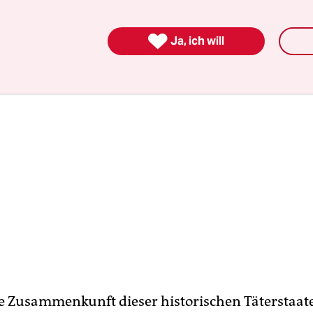
zu definieren und dieses auszubeuten.

Ja, ich will
le Zusammenkunft dieser historischen Täterstaat