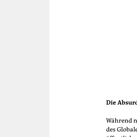
Die Absurd
Während na
des Global