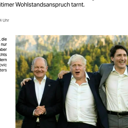
gitimer Wohlstandsanspruch tarnt.
4 Uhr
 die
 nur
aber
chts
dern
ovic
ters