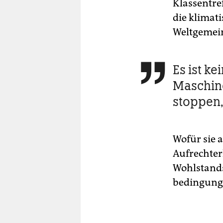
Klassentre
die klimat
Weltgemein
Es ist ke

Maschine
stoppen,
Wofür sie a
Aufrechter
Wohlstands
bedingung