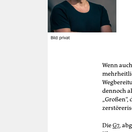
Bild: privat
Wenn auch 
mehrheitli
Wegbereitu
dennoch al
„Großen“, 
zerstöreri
Die
G7
, ab