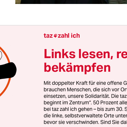
Staaten der „großen Sieben“, sind Ursache essenti
taz
zahl ich

oblemstellungen auf dem Planeten. Sie sind für e
oßteil der aktuellen und den Großteil der histori
Links lesen, r
asemissionen verantwortlich. Sie und gewalttäti
bekämpfen
ind die historischen Hauptakteure der ökologisc
 im globalen Maßstab. Sie sind die Urhebenden 
den rassistischer, patriarchaler Unterdrückung,
Mit doppelter Kraft für eine offene G
brauchen Menschen, die sich vor O
 und kultureller Zerstörungen, die bis heute an
einsetzen, unsere Solidarität. Die ta
beginnt im Zentrum“. 50 Prozent a
e ist die Aufrechterhaltung der kapitalistischen
bei taz zahl ich gehen – bis zum 30
tsform und dies setzt voraus, dass diese Struktur
die linke, selbstverwaltete Orte unte
bevor sie verschwinden. Sind Sie da
 Schließlich ist es der kapitalistischen Ideologie