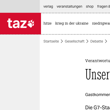
hautnavigation anspringen
hauptinhalt anspringen
footer anspringen
verlag
veranstaltungen
shop
fragen &
hitze
krieg in der ukraine
niedrigwa

taz zahl ich
taz zahl ich
Startseite
Gesellschaft
Debatte
themen
politik
Verantwortu
öko
Unser
gesellschaft
kultur
Gastkommen
sport
Die G7-Staa