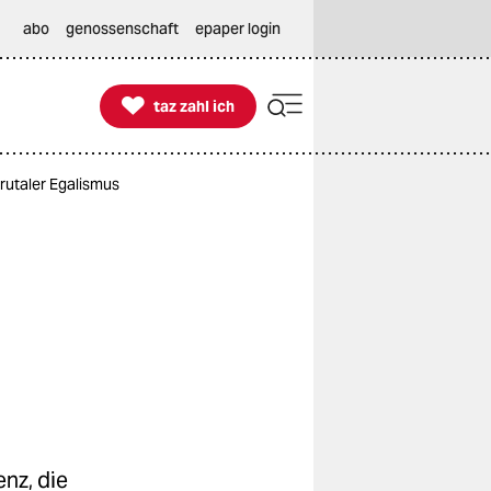
abo
genossenschaft
epaper login

taz zahl ich
taz zahl ich
rutaler Egalismus
nz, die