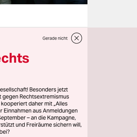
eller
Gerade nicht
inen
schen
echts
ge
hen
und
 kolonialer
esellschaft! Besonders jetzt
rt gegen Rechtsextremismus
dauern.
z kooperiert daher mit „Alles
ller Einnahmen aus Anmeldungen
. September – an die Kampagne,
en weiter
rstützt und Freiräume sichern will,
bei?
 immanent,