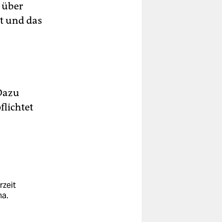
 über
t und das
Dazu
flichtet
rzeit
na.