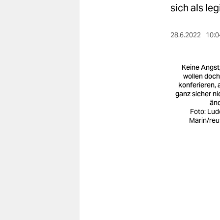
berlin
sich als le
nord
28.6.2022
10:0
wahrheit
verlag
Keine Angst,
wollen doch
konferieren, 
verlag
ganz sicher ni
än
veranstaltungen
Foto: Lud
Marin/reu
shop
fragen & hilfe
unterstützen
abo
genossenschaft