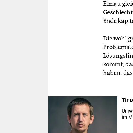
Elmau glei
Geschlecht
Ende kapit
Die wohl g
Problemstel
Lösungsfin
kommt, das
haben, das
Tino
Umwel
im Ma