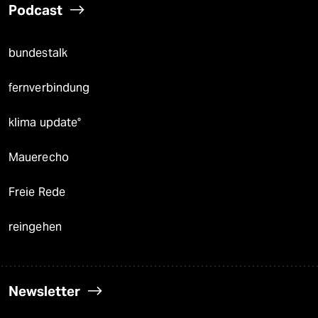
Podcast
bundestalk
fernverbindung
klima update°
Mauerecho
Freie Rede
reingehen
Newsletter