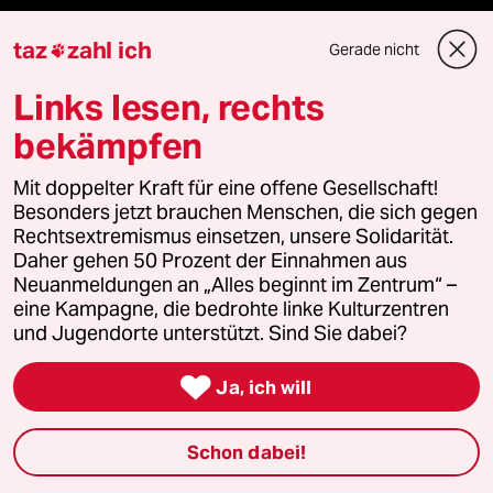
ePaper Login
taz
zahl ich
Gerade nicht

Downloads für Abonnierende
Links lesen, rechts
bekämpfen
© 2026 taz Verlags und Vertriebs GmbH
Mit doppelter Kraft für eine offene Gesellschaft!
Alle Rechte vorbehalten. Bei rechtlichen Fragen oder für Genehmigungen
Besonders jetzt brauchen Menschen, die sich gegen
wenden Sie sich bitte an
lizenzen@taz.de
Rechtsextremismus einsetzen, unsere Solidarität.
Daher gehen 50 Prozent der Einnahmen aus
Neuanmeldungen an „Alles beginnt im Zentrum“ –
Feedback
Redaktionsstatut
Kommune-Richtlinien
KI-
eine Kampagne, die bedrohte linke Kulturzentren
und Jugendorte unterstützt. Sind Sie dabei?
Leitlinie
Informant
Datenschutz
Impressum
AGB

Ja, ich will
Seitenwende
Einwilligungen widerrufen (Ads)
Schon dabei!