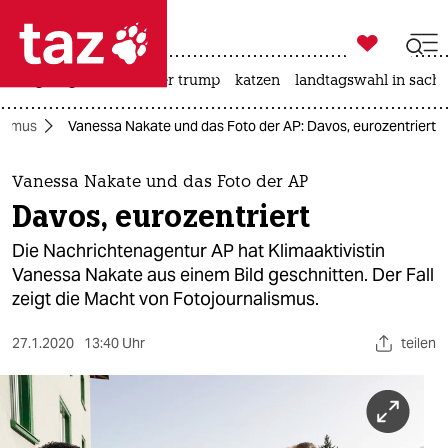

taz zahl ich
bergsteigen
usa unter trump
katzen
landtagswahl in sachs

taz zahl ich
ismus
Vanessa Nakate und das Foto der AP: Davos, eurozentriert
taz zahl ich
themen
Vanessa Nakate und das Foto der AP
Davos, eurozentriert
politik
Die Nachrichtenagentur AP hat Klimaaktivistin
öko
Vanessa Nakate aus einem Bild geschnitten. Der Fall
zeigt die Macht von Fotojournalismus.
gesellschaft
27.1.2020
13:40 Uhr
teilen
kultur
sport